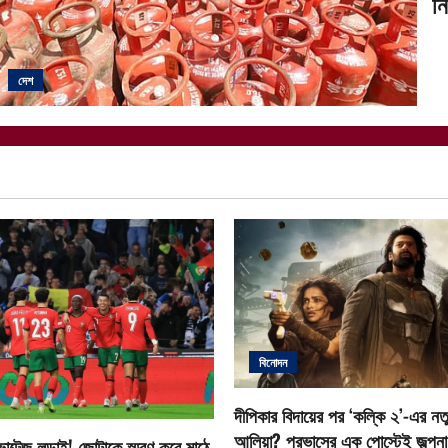
নি
দেশ
বিনোদন
দীপিকার বিদায়ের পর ‘কল্কি ২’-এর নতু
আলিয়া? প্রভাসের এক পোস্টেই জল্পনা ত
োল্টেজ লড়াই! জোটাকে স্মরণ করে মাঠে