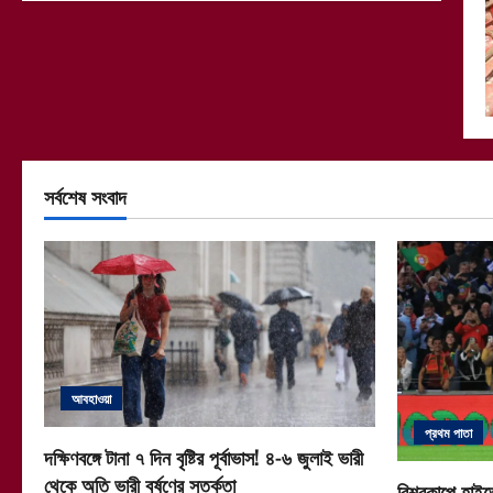
সর্বশেষ সংবাদ
আবহাওয়া
প্রথম পাতা
দক্ষিণবঙ্গে টানা ৭ দিন বৃষ্টির পূর্বাভাস! ৪-৬ জুলাই ভারী
থেকে অতি ভারী বর্ষণের সতর্কতা
বিশ্বকাপে হাইভ