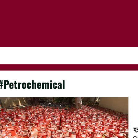
#Petrochemical
হ