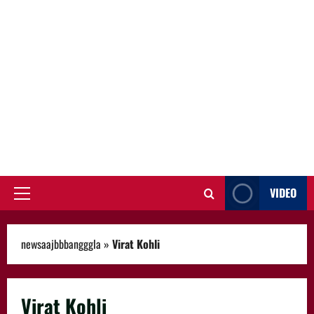
VIDEO
Primary
Menu
newsaajbbbangggla
»
Virat Kohli
Virat Kohli