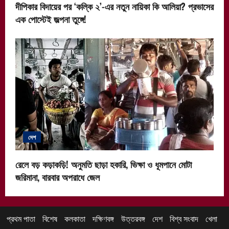
দীপিকার বিদায়ের পর ‘কল্কি ২’-এর নতুন নায়িকা কি আলিয়া? প্রভাসের
এক পোস্টেই জল্পনা তুঙ্গে!
দেশ
রেলে বড় কড়াকড়ি! অনুমতি ছাড়া হকারি, ভিক্ষা ও ধূমপানে মোটা
জরিমানা, বারবার অপরাধে জেল
প্রথম পাতা
বিশেষ
কলকাতা
দক্ষিণবঙ্গ
উত্তরবঙ্গ
দেশ
বিশ্ব সংবাদ
খেলা