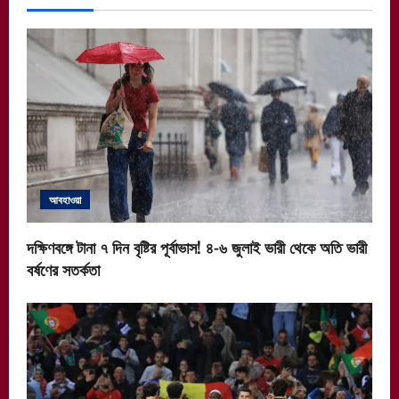
আবহাওয়া
দক্ষিণবঙ্গে টানা ৭ দিন বৃষ্টির পূর্বাভাস! ৪-৬ জুলাই ভারী থেকে অতি ভারী
বর্ষণের সতর্কতা