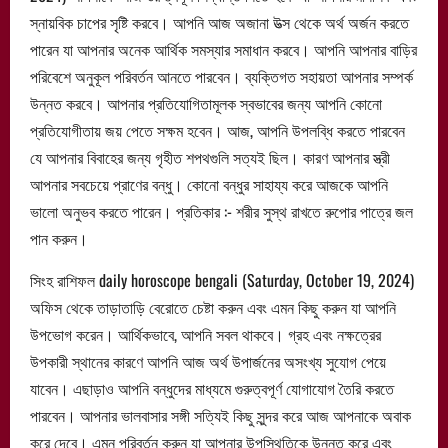
স্নায়বিক চাপের সৃষ্টি করবে। আপনি আজ অজানা উত্স থেকে অর্থ অর্জন করতে
পারেন যা আপনার অনেক আর্থিক সমস্যার সমাধান করবে। আপনি আপনার বাড়ির
পরিবেশে অনুকূল পরিবর্তন আনতে পারবেন। ব্যক্তিগত সহায়তা আপনার সম্পর্ক
উন্নত করবে। আপনার প্রতিযোগিতামূলক স্বভাবের জন্য আপনি কোনো
প্রতিযোগীতায় জয় পেতে সক্ষম হবেন। আজ, আপনি উপলব্ধি করতে পারবেন
যে আপনার বিবাহের জন্য গৃহীত শপথগুলি সত্যই ছিল। কারণ আপনার স্ত্রী
আপনার সবচেয়ে প্রাণের বন্ধু। কোনো বন্ধুর সাহায্য করে আজকে আপনি
ভালো অনুভব করতে পারেন। প্রতিকার :- শরীর সুস্থ রাখতে রুপোর পাত্রে জল
পান করুন।
সিংহ রাশিফল daily horoscope bengali (Saturday, October 19, 2024)
অফিস থেকে তাড়াতাড়ি বেরোতে চেষ্টা করুন এবং এমন কিছু করুন যা আপনি
উপভোগ করেন। আর্থিকভাবে, আপনি সবল থাকবে। গ্রহ এবং নক্ষত্রের
উপকারী স্থানের কারণে আপনি আজ অর্থ উপার্জনের অসংখ্য সুযোগ পেয়ে
যাবেন। এছাড়াও আপনি বন্ধুদের মাধ্যমে গুরুত্বপূর্ণ যোগাযোগ তৈরি করতে
পারবেন। আপনার ভালবাসার সঙ্গী সত্যিই কিছু সুন্দর করে আজ আপনাকে অবাক
করে দেবে। এমন পরিবর্তন করুন যা আপনার উপস্থিতিকে উন্নত করে এবং