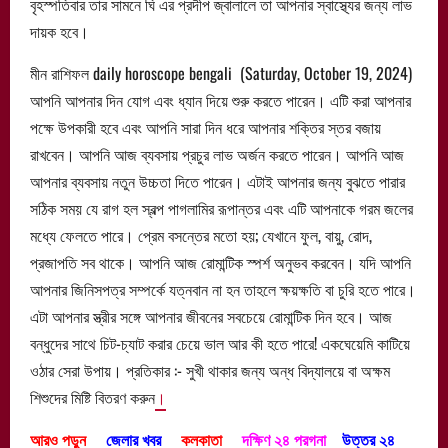
বৃহস্পতিবার তার সামনে ঘি এর প্রদীপ জ্বালালে তা আপনার স্বাস্থ্যের জন্য লাভ
দায়ক হবে।
মীন রাশিফল daily horoscope bengali (Saturday, October 19, 2024)
আপনি আপনার দিন যোগ এবং ধ্যান দিয়ে শুরু করতে পারেন। এটি করা আপনার
পক্ষে উপকারী হবে এবং আপনি সারা দিন ধরে আপনার শক্তির স্তর বজায়
রাখবেন। আপনি আজ ব্যবসায় প্রচুর লাভ অর্জন করতে পারেন। আপনি আজ
আপনার ব্যবসায় নতুন উচ্চতা দিতে পারেন। এটাই আপনার জন্য বুঝতে পারার
সঠিক সময় যে রাগ হল স্বল্প পাগলামির রূপান্তর এবং এটি আপনাকে গরম জলের
মধ্যে ফেলতে পারে। প্রেম বসন্তের মতো হয়; যেখানে ফুল, বায়ু, রোদ,
প্রজাপতি সব থাকে। আপনি আজ রোমান্টিক স্পর্শ অনুভব করবেন। যদি আপনি
আপনার জিনিসপত্র সম্পর্কে যত্নবান না হন তাহলে ক্ষয়ক্ষতি বা চুরি হতে পারে।
এটা আপনার স্ত্রীর সঙ্গে আপনার জীবনের সবচেয়ে রোমান্টিক দিন হবে। আজ
বন্ধুদের সাথে চিট-চ্যাট করার চেয়ে ভাল আর কী হতে পারে! একঘেয়েমি কাটিয়ে
ওঠার সেরা উপায়। প্রতিকার :- সুখী থাকার জন্য অন্ধ বিদ্যালয়ে বা অক্ষম
শিশুদের মিষ্টি বিতরণ করুন
।
আরও পড়ুন
জেলার খবর
কলকাতা
দক্ষিণ ২৪ পরগনা
উত্তর ২৪