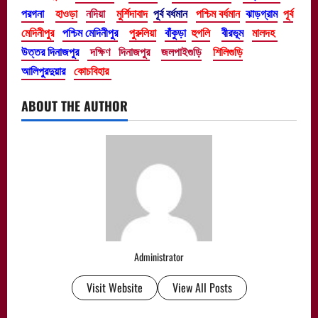
পরগনা
হাওড়া
নদিয়া
মুর্শিদাবাদ
পূর্ব বর্ধমান
পশ্চিম বর্ধমান
ঝাড়গ্রাম
পূর্ব
মেদিনীপুর
পশ্চিম মেদিনীপুর
পুরুলিয়া
বাঁকুড়া
হুগলি
বীরভূম
মালদহ
উত্তর দিনাজপুর
দক্ষিণ দিনাজপুর
জলপাইগুড়ি
শিলিগুড়ি
আলিপুরদুয়ার
কোচবিহার
ABOUT THE AUTHOR
Administrator
Visit Website
View All Posts