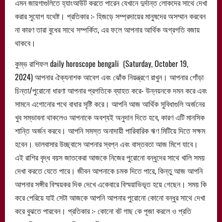
এমন জায়গাগুলিতে হ্যাংআউট করতে পারেন যেখানে দুর্দান্ত লোকদের সাথে দেখা
করার সুযোগ যথেষ্ট। প্রতিকার :- হিজড়ে সম্প্রদায়ের মানুষদের অসম্মান করবেন
না কারণ তারা বুধের সাথে সম্পর্কিত, এর ফলে আপনার আর্থিক অগ্রগতি বজায়
থাকবে।
কুম্ভ রাশিফল daily horoscope bengali (Saturday, October 19,
2024) আপনার ঐক্যনাশক আবেগ এবং ঝোঁক নিয়ন্ত্রণে রাখুন। আপনার গোঁড়া
চিন্তা/পুরোনো ধারণা আপনার প্রগতিকে ব্যাহত করে- উন্নয়নকে দমন করে এবং
সামনে এগোনোর পথে বাধার সৃষ্টি করে। আপনি আজ আর্থিক সুবিধাগুলি অর্জনের
খুব সম্ভাবনা থাকলেও আপনাকে অবশ্যই অনুদান দিতে হবে, কারণ এটি মানসিক
শান্তি অর্জন করবে। আপনি সমস্ত অনাদায়ী পারিবারিক ঋণ মিটিয়ে দিতে সক্ষম
হবেন। ভালবাসার উচ্ছ্বাসে আপনার স্বপ্ন এবং বাস্তবতা আজ মিশে যাবে।
এই রাশির বৃদ্ধ বয়স জাতকেরা আজকে নিজের পুরোনো বন্ধুদের সাথে খালি সময়
দেখা করতে যেতে পারে। জীবন আপনাকে চমক দিতে পারে, কিন্তু আজ আপনি
আপনার সঙ্গীর বিস্ময়কর দিক দেখে একেবারে বিস্ময়াভিভূত হয়ে গেছেন। সময় কি
করে পেরিয়ে যাই সেটা আজকে আপনি আপনার পুরোনো কোনো বন্ধুর সাথে দেখা
করে বুঝতে পারবেন। প্রতিকার :- কোনো বট গাছ কে পূজা করলে ও প্রতি