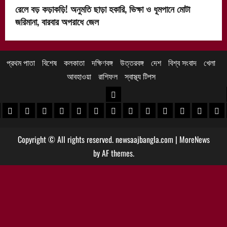
রেলে বড় কড়াকড়ি! অনুমতি ছাড়া হকারি, ভিক্ষা ও ধূমপানে মোটা
জরিমানা, বারবার অপরাধে জেল
প্রথম পাতা
বিশেষ
কলকাতা
দক্ষিণবঙ্গ
উত্তরবঙ্গ
দেশ
বিশ্ব সংবাদ
খেলা
আবহাওয়া
রাশিফল
স্বাস্থ্য টিপস
উত্তরবঙ্গ
 খবর
েদিনীপুর খবর
়গ্রাম খবর
পুরুলিয়া খবর
বাঁকুড়া খবর
পশ্চিম বর্ধমান খবর
পূর্ব বর্ধমান খবর
বীরভূম খবর
মুর্শিদাবাদ খবর
কোচবিহার নিউজ
আলিপুরদুয়ার খবর
জলপাইগুড়ি খবর
শিলিগুড়ি খবর
উত্তর দিনাজপু
দক্ষিণ দি
মাল
Copyright © All rights reserved. newsaajbangla.com
|
MoreNews
by AF themes.