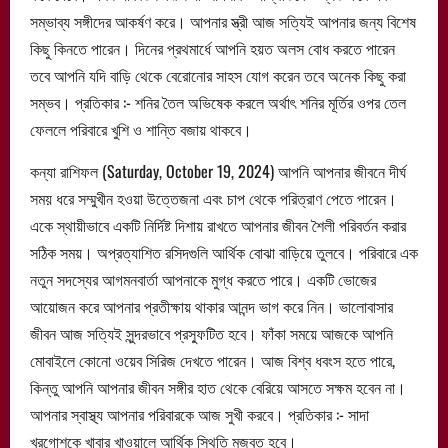
সম্ভাব্য সঙ্গীদের আকর্ষণ করে। আপনার স্ত্রী আজ সত্যিই আপনার জন্য বিশেষ
কিছু কিনতে পারেন। দিনের প্রথমার্ধে আপনি হয়ত অলস বোধ করতে পারেন
তবে আপনি যদি বাড়ি থেকে বেরোনোর ​​সাহস যোগ করেন তবে অনেক কিছু করা
সম্ভব। প্রতিকার :- শনির তৈল অভিষেক করলে অর্থাৎ শনির মূর্তির ওপর তেল
ফেললে পরিবারে খুশি ও শান্তি বজায় থাকবে।
কন্যা রাশিফল (Saturday, October 19, 2024) আপনি আপনার জীবনে দীর্ঘ
সময় ধরে সম্মুখীন হওয়া উত্তেজনা এবং চাপ থেকে পরিত্রাণ পেতে পারেন।
একে স্থায়ীভাবে একটি নির্দিষ্ট দিশায় রাখতে আপনার জীবন শৈলী পরিবর্তন করার
সঠিক সময়। অপ্রত্যাশিত রসিদগুলি আর্থিক বোঝা বাড়িয়ে তুলবে। পরিবারে এক
নতুন সদস্যের আগমনবার্তা আপনাকে মুগ্ধ করতে পারে। একটি ভোজের
আয়োজন করে আপনার প্রতীক্ষায় থাকার আনন্দ ভাগ করে নিন। ভালোবাসার
জীবন আজ সত্যিই সুন্দরভাবে প্রস্ফুটিত হবে। ফাঁকা সময়ে আজকে আপনি
মোবাইলে কোনো ওয়েব সিরিজ দেখতে পারেন। আজ বিশ্ব ধবংস হতে পারে,
কিন্তু আপনি আপনার জীবন সঙ্গীর হাত থেকে বেরিয়ে আসতে সক্ষম হবেন না।
আপনার স্বাস্থ্য আপনার পরিবারকে আজ সুখী করবে। প্রতিকার :- সাদা
খরগোশকে খাবার খাওয়ালে আর্থিক স্থিতি মজবুত হবে।