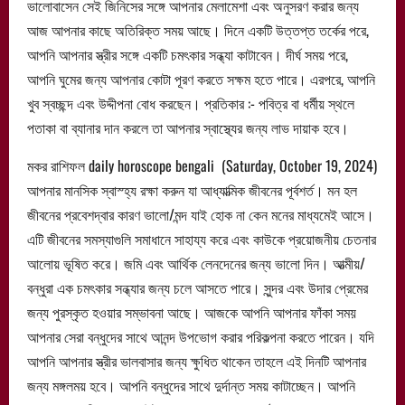
ভালোবাসেন সেই জিনিসের সঙ্গে আপনার মেলামেশা এবং অনুসরণ করার জন্য
আজ আপনার কাছে অতিরিক্ত সময় আছে। দিনে একটি উত্তপ্ত তর্কের পরে,
আপনি আপনার স্ত্রীর সঙ্গে একটি চমৎকার সন্ধ্যা কাটাবেন। দীর্ঘ সময় পরে,
আপনি ঘুমের জন্য আপনার কোটা পূরণ করতে সক্ষম হতে পারে। এরপরে, আপনি
খুব স্বচ্ছন্দ এবং উদ্দীপনা বোধ করছেন। প্রতিকার :- পবিত্র বা ধর্মীয় স্থলে
পতাকা বা ব্যানার দান করলে তা আপনার স্বাস্থ্যের জন্য লাভ দায়াক হবে।
মকর রাশিফল daily horoscope bengali (Saturday, October 19, 2024)
আপনার মানসিক স্বাস্হ্য রক্ষা করুন যা আধ্যাত্মিক জীবনের পূর্বশর্ত। মন হল
জীবনের প্রবেশদ্বার কারণ ভালো/মন্দ যাই হোক না কেন মনের মাধ্যমেই আসে।
এটি জীবনের সমস্যাগুলি সমাধানে সাহায্য করে এবং কাউকে প্রয়োজনীয় চেতনার
আলোয় ভূষিত করে। জমি এবং আর্থিক লেনদেনের জন্য ভালো দিন। আত্মীয়/
বন্ধুরা এক চমৎকার সন্ধ্যার জন্য চলে আসতে পারে। সুন্দর এবং উদার প্রেমের
জন্য পুরস্কৃত হওয়ার সম্ভাবনা আছে। আজকে আপনি আপনার ফাঁকা সময়
আপনার সেরা বন্ধুদের সাথে আনন্দ উপভোগ করার পরিকল্পনা করতে পারেন। যদি
আপনি আপনার স্ত্রীর ভালবাসার জন্য ক্ষুধিত থাকেন তাহলে এই দিনটি আপনার
জন্য মঙ্গলময় হবে। আপনি বন্ধুদের সাথে দুর্দান্ত সময় কাটাচ্ছেন। আপনি