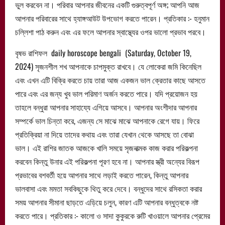
ভুল করবেন না। পরিবার আপনার জীবনের একটি গুরুত্বপূর্ণ অঙ্গ; আপনি আজ
আপনার পরিবারের সাথে হ্যাঙ্গআউট উপভোগ করতে পারেন। প্রতিকার :- হনুমান
চল্লিশা পাঠ করুন এবং এর ফলে আপনার স্বাস্থ্যের ওপর ভালো প্রভাব পরবে।
বৃষভ রাশিফল daily horoscope bengali (Saturday, October 19,
2024) সৃজনশীল শখ আপনাকে চাপমুক্ত রাখবে। যে লোকেরা জমি কিনেছিল
এবং এখন এটি বিক্রি করতে চায় তারা আজ একজন ভাল ক্রেতার কাছে আসতে
পারে এবং এর জন্য খুব ভাল পরিমাণ অর্জন করতে পারে। যদি প্রয়োজন হয়
তাহলে বন্ধুরা আপনার সাহায্যে এগিয়ে আসবে। আপনার অংশীদার আপনার
সম্পর্কে ভাল চিন্তা করে, এজন্য সে মাঝে মাঝে আপনাকে রেগে যায়। ফিরে
প্রতিক্রিয়া না দিয়ে তাদের কথায় এবং তারা যেখান থেকে আসছে তা বোঝা
ভাল। এই রাশির জাতক আজকে খালি সময়ে সৃজনাত্মক কাজ করার পরিকল্পনা
করবেন কিন্তু উনার এই পরিকল্পনা পূরণ হবে না। আপনার স্ত্রী অন্যের বিরূপ
প্রভাবের বশবর্তী হয়ে আপনার সাথে লড়াই করতে পারেন, কিন্তু আপনার
ভালবাসা এবং মমতা সবকিছুকে থিতু করে দেবে। বন্ধুদের সাথে রসিকতা করার
সময় আপনার সীমানা ছাড়তে এড়িয়ে চলুন, কারণ এটি আপনার বন্ধুত্বকে নষ্ট
করতে পারে। প্রতিকার :- কালো ও সাদা কুকুরকে রুটি খাওয়ালে আপনার প্রেমের