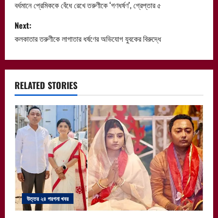
o
বর্ধমানে প্রেমিককে বেঁধে রেখে তরুণীকে ‘গণধর্ষণ’, গ্রেপ্তার ৫
s
Next:
কলকাতার তরুণীকে লাগাতার ধর্ষণের অভিযোগ যুবকের বিরুদ্ধে
t
n
a
RELATED STORIES
v
i
g
a
t
উত্তর ২৪ পরগনা খবর
i