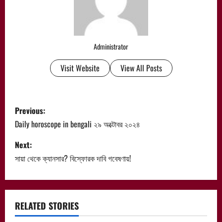
Administrator
Visit Website
View All Posts
P
Previous:
o
Daily horoscope in bengali ২৯ অক্টোবর ২০২৪
s
Next:
সায়া থেকে ক্যানসার? বিস্ফোরক দাবি গবেষণায়!
t
n
a
RELATED STORIES