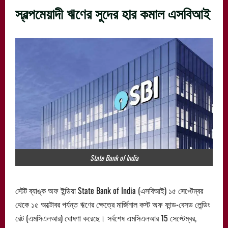
স্বল্পমেয়াদী ঋণের সুদের হার কমাল এসবিআই
State Bank of India
স্টেট ব্যাঙ্ক অফ ইন্ডিয়া State Bank of India (এসবিআই) ১৫ সেপ্টেম্বর
থেকে ১৫ অক্টোবর পর্যন্ত ঋণের ক্ষেত্রে মার্জিনাল কস্ট অফ ফান্ড-বেসড লেন্ডিং
রেট (এমসিএলআর) ঘোষণা করেছে। সর্বশেষ এমসিএলআর 15 সেপ্টেম্বর,