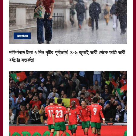
আবহাওয়া
দক্ষিণবঙ্গে টানা ৭ দিন বৃষ্টির পূর্বাভাস! ৪-৬ জুলাই ভারী থেকে অতি ভারী
বর্ষণের সতর্কতা