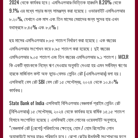
2024 থেকে কার্যকর হবে। এমসিএলআর-ভিত্তিক হারগুলি 8.20% থেকে
9.1% এর মধ্যে পড়ার জন্য সামঞ্জস্য করা হয়েছে। ওভারনাইট এমসিএলআর
৮.২০%, যেখানে এক মাস এবং তিন মাসের মেয়াদের জন্য সুদের হার এখন
যথাক্রমে ৮.৪৫% এবং ৮.৫%।
ছয় মাসের এমসিএলআর ৮.৮৫ শতাংশ নির্ধারণ করা হয়েছে। এক বছরের
এমসিএলআর সংশোধন করে ৮.৯৫ শতাংশ করা হয়েছে। দুই বছরের
এমসিএলআর ৯.০৫ শতাংশ এবং তিন বছরের এমসিএলআর ৯.১ শতাংশ। MCLR
কি একটি ব্যাংককে নিম্নে ঋণ দেওয়ার অনুমতি দেওয়া হয় এমন সর্বনিম্ন ঋণের
হারকে মার্জিনাল কস্ট অফ ফান্ড-বেসড লেন্ডিং রেট (এমসিএলআর) বলা হয়।
এসবিআই বেস রেট SBI বেস রেট ১৫ সেপ্টেম্বর, ২০২৪ থেকে ১০.৪০%
কার্যকর।
State Bank of India এসবিআই বিপিএলআর বেঞ্চমার্ক প্রাইম লেন্ডিং রেট
(বিপিএলআর) ১৫ সেপ্টেম্বর, ২০২৪ থেকে কার্যকর হয়ে বার্ষিক ১৫.১৫ শতাংশ
হিসাবে সংশোধিত হয়েছে। এসবিআই হোম লোনের ওয়েবসাইট অনুসারে,
“বেঞ্চমার্ক রেট (রেপো) পরিবর্তনের ক্ষেত্রে, হোম / হোম রিলেটেড লোন
অ্যাকাউন্টে সুদের হারও পরিবর্তন হবে। রেপো রেটের ঊর্ধ্বমুখী সংশোধনের ফলে