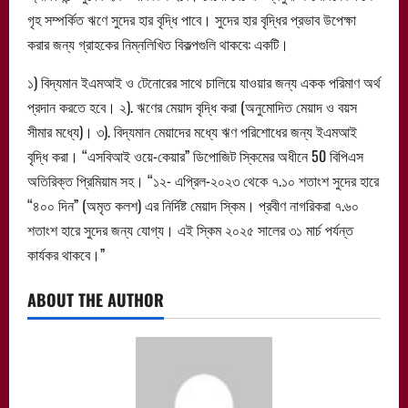
গৃহ সম্পর্কিত ঋণে সুদের হার বৃদ্ধি পাবে। সুদের হার বৃদ্ধির প্রভাব উপেক্ষা
করার জন্য গ্রাহকের নিম্নলিখিত বিকল্পগুলি থাকবে: একটি।
১) বিদ্যমান ইএমআই ও টেনোরের সাথে চালিয়ে যাওয়ার জন্য একক পরিমাণ অর্থ
প্রদান করতে হবে। ২). ঋণের মেয়াদ বৃদ্ধি করা (অনুমোদিত মেয়াদ ও বয়স
সীমার মধ্যে)। ৩). বিদ্যমান মেয়াদের মধ্যে ঋণ পরিশোধের জন্য ইএমআই
বৃদ্ধি করা। “এসবিআই ওয়ে-কেয়ার” ডিপোজিট স্কিমের অধীনে 50 বিপিএস
অতিরিক্ত প্রিমিয়াম সহ। “১২- এপ্রিল-২০২৩ থেকে ৭.১০ শতাংশ সুদের হারে
“৪০০ দিন” (অমৃত কলশ) এর নির্দিষ্ট মেয়াদ স্কিম। প্রবীণ নাগরিকরা ৭.৬০
শতাংশ হারে সুদের জন্য যোগ্য। এই স্কিম ২০২৫ সালের ৩১ মার্চ পর্যন্ত
কার্যকর থাকবে।”
ABOUT THE AUTHOR