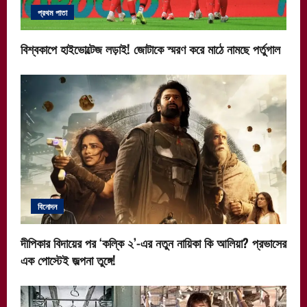
প্রথম পাতা
বিশ্বকাপে হাইভোল্টেজ লড়াই! জোটাকে স্মরণ করে মাঠে নামছে পর্তুগাল
বিনোদন
দীপিকার বিদায়ের পর ‘কল্কি ২’-এর নতুন নায়িকা কি আলিয়া? প্রভাসের
এক পোস্টেই জল্পনা তুঙ্গে!