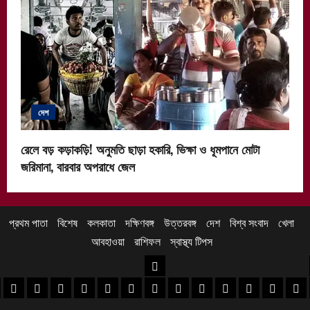
দেশ
রেলে বড় কড়াকড়ি! অনুমতি ছাড়া হকারি, ভিক্ষা ও ধূমপানে মোটা
জরিমানা, বারবার অপরাধে জেল
প্রথম পাতা
বিশেষ
কলকাতা
দক্ষিণবঙ্গ
উত্তরবঙ্গ
দেশ
বিশ্ব সংবাদ
খেলা
আবহাওয়া
রাশিফল
স্বাস্থ্য টিপস
উত্তরবঙ্গ
 খবর
েদিনীপুর খবর
়গ্রাম খবর
পুরুলিয়া খবর
বাঁকুড়া খবর
পশ্চিম বর্ধমান খবর
পূর্ব বর্ধমান খবর
বীরভূম খবর
মুর্শিদাবাদ খবর
কোচবিহার নিউজ
আলিপুরদুয়ার খবর
জলপাইগুড়ি খবর
শিলিগুড়ি খবর
উত্তর দিনাজপু
দক্ষিণ দি
মাল