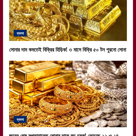
ব্যবসা
সোনার দাম কমতেই বিক্রির হিড়িক! ৩ মাসে বিক্রি ৫০ টন পুরনো সোনা
ব্যবসা
জুনের শেষ সপ্তাহান্তে সোনার দামে বড় চমক! বেড়েছে ২২ ও ২৪