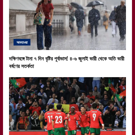
আবহাওয়া
দক্ষিণবঙ্গে টানা ৭ দিন বৃষ্টির পূর্বাভাস! ৪-৬ জুলাই ভারী থেকে অতি ভারী
বর্ষণের সতর্কতা