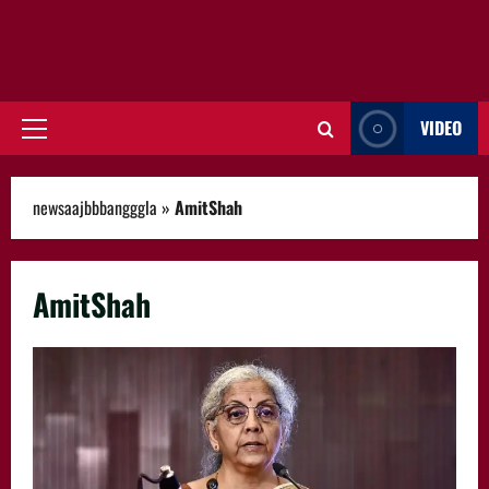
VIDEO
Primary
Menu
newsaajbbbangggla
»
AmitShah
AmitShah