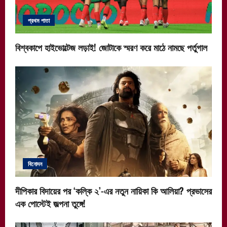
প্রথম পাতা
বিশ্বকাপে হাইভোল্টেজ লড়াই! জোটাকে স্মরণ করে মাঠে নামছে পর্তুগাল
বিনোদন
দীপিকার বিদায়ের পর ‘কল্কি ২’-এর নতুন নায়িকা কি আলিয়া? প্রভাসের
এক পোস্টেই জল্পনা তুঙ্গে!