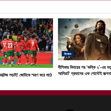
বিনোদন
দীপিকার বিদায়ের পর ‘কল্কি ২’-এর নতু
আলিয়া? প্রভাসের এক পোস্টেই জল্পনা ত
োল্টেজ লড়াই! জোটাকে স্মরণ করে মাঠে