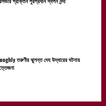
রসভার প্রাক্তন পুরপ্রধান স্বপন নন্দী
ooghly তরুণীর ঝুলন্ত দেহ উদ্ধারের ঘটনায়
ত্তেজনা