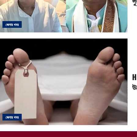
পু
জেলার খবর
H
উ
জেলার খবর