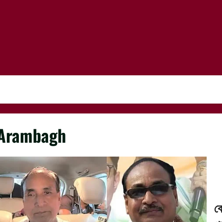
Arambagh
ক