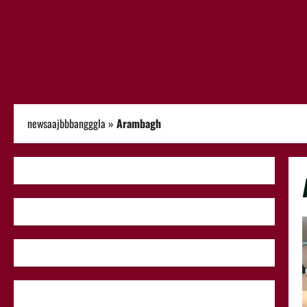
newsaajbbbangggla
»
Arambagh