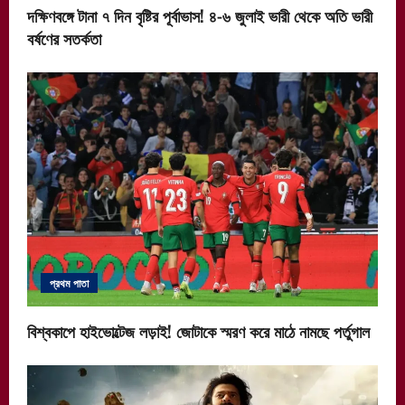
দক্ষিণবঙ্গে টানা ৭ দিন বৃষ্টির পূর্বাভাস! ৪-৬ জুলাই ভারী থেকে অতি ভারী
বর্ষণের সতর্কতা
প্রথম পাতা
বিশ্বকাপে হাইভোল্টেজ লড়াই! জোটাকে স্মরণ করে মাঠে নামছে পর্তুগাল