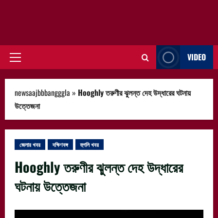
VIDEO
Primary
Menu
newsaajbbbangggla
»
Hooghly তরুণীর ঝুলন্ত দেহ উদ্ধারের ঘটনায়
উত্তেজনা
জেলার খবর
দক্ষিণবঙ্গ
হুগলি খবর
Hooghly তরুণীর ঝুলন্ত দেহ উদ্ধারের
ঘটনায় উত্তেজনা