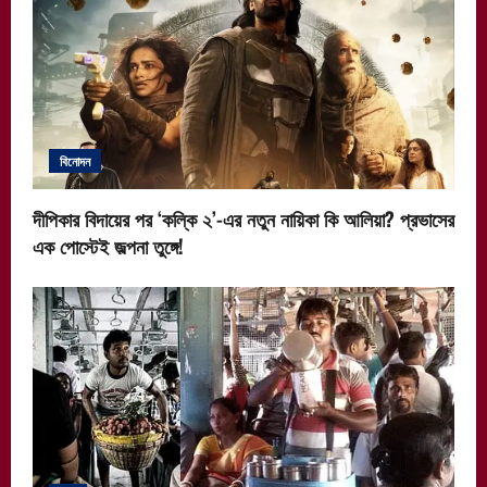
বিনোদন
দীপিকার বিদায়ের পর ‘কল্কি ২’-এর নতুন নায়িকা কি আলিয়া? প্রভাসের
এক পোস্টেই জল্পনা তুঙ্গে!