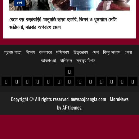
দেশ
রেলে বড় কড়াকড়ি! অনুমতি ছাড়া হকারি, ভিক্ষা ও ধূমপানে মোটা
জরিমানা, বারবার অপরাধে জেল
প্রথম পাতা
বিশেষ
কলকাতা
দক্ষিণবঙ্গ
উত্তরবঙ্গ
দেশ
বিশ্ব সংবাদ
খেলা
আবহাওয়া
রাশিফল
স্বাস্থ্য টিপস
উত্তরবঙ্গ
 খবর
েদিনীপুর খবর
়গ্রাম খবর
পুরুলিয়া খবর
বাঁকুড়া খবর
পশ্চিম বর্ধমান খবর
পূর্ব বর্ধমান খবর
বীরভূম খবর
মুর্শিদাবাদ খবর
কোচবিহার নিউজ
আলিপুরদুয়ার খবর
জলপাইগুড়ি খবর
শিলিগুড়ি খবর
উত্তর দিনাজপু
দক্ষিণ দি
মাল
Copyright © All rights reserved. newsaajbangla.com
|
MoreNews
by AF themes.