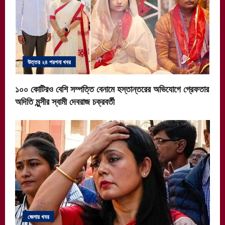
g
a
t
উত্তর ২৪ পরগনা খবর
i
১০০ কোটিরও বেশি সম্পত্তি বেনামে হস্তান্তরের অভিযোগে গ্রেফতার
o
অদিতি মুন্সীর স্বামী দেবরাজ চক্রবর্তী
n
জেলার খবর