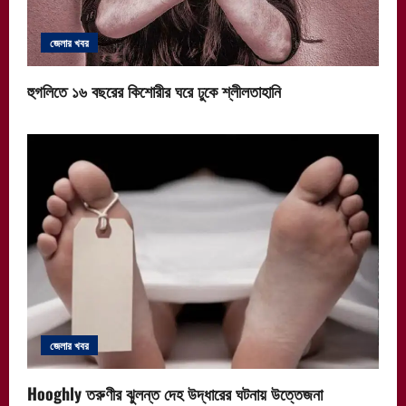
জেলার খবর
হুগলিতে ১৬ বছরের কিশোরীর ঘরে ঢুকে শ্লীলতাহানি
জেলার খবর
Hooghly তরুণীর ঝুলন্ত দেহ উদ্ধারের ঘটনায় উত্তেজনা