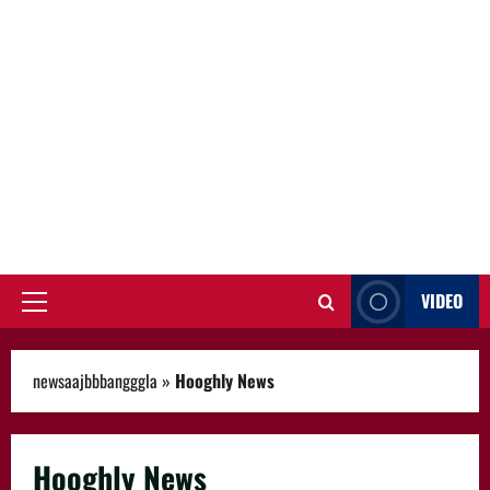
VIDEO
Primary
Menu
newsaajbbbangggla
»
Hooghly News
Hooghly News