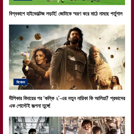
বিশ্বকাপে হাইভোল্টেজ লড়াই! জোটাকে স্মরণ করে মাঠে নামছে পর্তুগাল
বিনোদন
দীপিকার বিদায়ের পর ‘কল্কি ২’-এর নতুন নায়িকা কি আলিয়া? প্রভাসের
এক পোস্টেই জল্পনা তুঙ্গে!