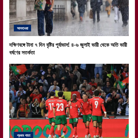
আবহাওয়া
দক্ষিণবঙ্গে টানা ৭ দিন বৃষ্টির পূর্বাভাস! ৪-৬ জুলাই ভারী থেকে অতি ভারী
বর্ষণের সতর্কতা
প্রথম পাতা