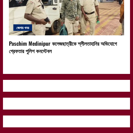
জেলার খবর
Paschim Medinipur কলেজছাত্রীকে শ্লীলতাহানির অভিযোগে
গ্রেফতার পুলিশ কনস্টেবল