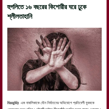
হুগলিতে ১৬ বছরের কিশোরীর ঘরে ঢুকে
শ্লীলতাহানি
Hooghly এক নাবালিকাকে যৌন নির্যাতনের অভিযোগে প্রতিবেশী যুবককে
গ্রেফতার করল পুলিশ। ঘটনাটি ঘটেছে Hooghly হুগলির মগরা থানার এলাকায়।