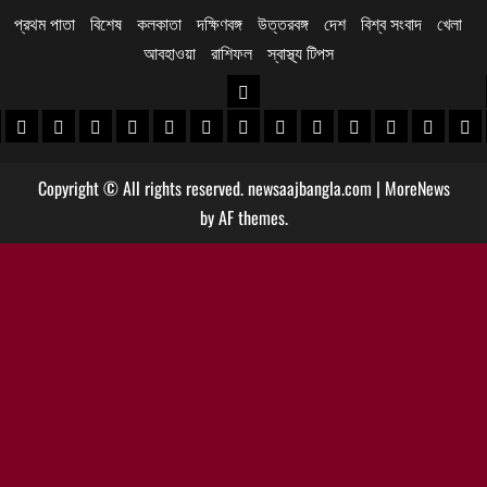
প্রথম পাতা
বিশেষ
কলকাতা
দক্ষিণবঙ্গ
উত্তরবঙ্গ
দেশ
বিশ্ব সংবাদ
খেলা
আবহাওয়া
রাশিফল
স্বাস্থ্য টিপস
উত্তরবঙ্গ
 খবর
েদিনীপুর খবর
়গ্রাম খবর
পুরুলিয়া খবর
বাঁকুড়া খবর
পশ্চিম বর্ধমান খবর
পূর্ব বর্ধমান খবর
বীরভূম খবর
মুর্শিদাবাদ খবর
কোচবিহার নিউজ
আলিপুরদুয়ার খবর
জলপাইগুড়ি খবর
শিলিগুড়ি খবর
উত্তর দিনাজপু
দক্ষিণ দি
মাল
Copyright © All rights reserved. newsaajbangla.com
|
MoreNews
by AF themes.