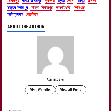
মেদিনীপুর
পশ্চিম মেদিনীপুর
পুরুলিয়া
বাঁকুড়া
হুগলি
বীরভূম
মালদহ
উত্তর দিনাজপুর
দক্ষিণ দিনাজপুর
জলপাইগুড়ি
শিলিগুড়ি
আলিপুরদুয়ার
কোচবিহার
ABOUT THE AUTHOR
Administrator
Visit Website
View All Posts
P
Previous: