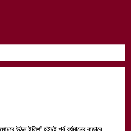
ামোদরে উঠল ইলিশ! হইচই পূর্ব বর্ধমানের বাজারে