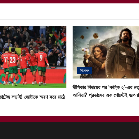
বিনোদন
দীপিকার বিদায়ের পর ‘কল্কি ২’-এর নতু
আলিয়া? প্রভাসের এক পোস্টেই জল্পনা ত
োল্টেজ লড়াই! জোটাকে স্মরণ করে মাঠে