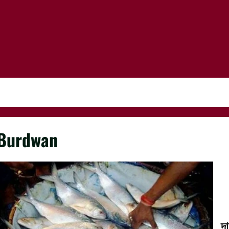
Burdwan
দ