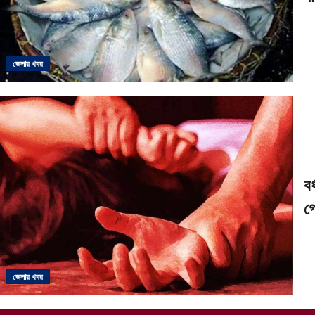
জেলার খবর
বর
গ্
জেলার খবর