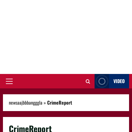
VIDEO
Primary
Menu
newsaajbbbangggla
»
CrimeReport
CrimeReport