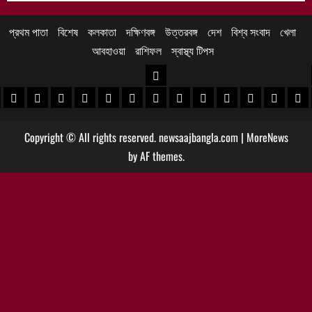
প্রথম পাতা
বিশেষ
কলকাতা
দক্ষিণবঙ্গ
উত্তরবঙ্গ
দেশ
বিশ্ব সংবাদ
খেলা
আবহাওয়া
রাশিফল
স্বাস্থ্য টিপস
উত্তরবঙ্গ
 খবর
েদিনীপুর খবর
়গ্রাম খবর
পুরুলিয়া খবর
বাঁকুড়া খবর
পশ্চিম বর্ধমান খবর
পূর্ব বর্ধমান খবর
বীরভূম খবর
মুর্শিদাবাদ খবর
কোচবিহার নিউজ
আলিপুরদুয়ার খবর
জলপাইগুড়ি খবর
শিলিগুড়ি খবর
উত্তর দিনাজপু
দক্ষিণ দি
মাল
Copyright © All rights reserved. newsaajbangla.com
|
MoreNews
by AF themes.