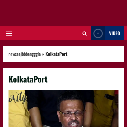
VIDEO
Primary
Menu
newsaajbbbangggla
»
KolkataPort
KolkataPort