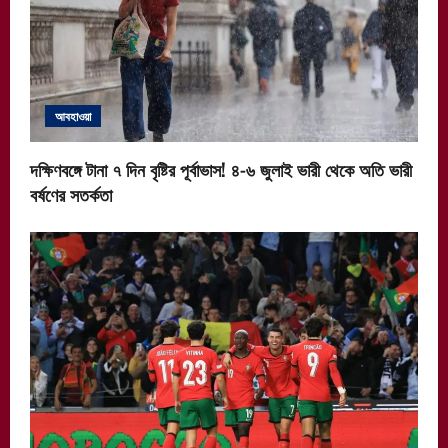
আবহাওয়া
দক্ষিণবঙ্গে টানা ৭ দিন বৃষ্টির পূর্বাভাস! ৪-৬ জুলাই ভারী থেকে অতি ভারী
বর্ষণের সতর্কতা