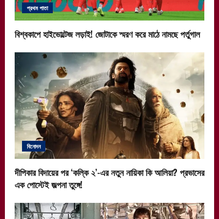
প্রথম পাতা
বিশ্বকাপে হাইভোল্টেজ লড়াই! জোটাকে স্মরণ করে মাঠে নামছে পর্তুগাল
বিনোদন
দীপিকার বিদায়ের পর ‘কল্কি ২’-এর নতুন নায়িকা কি আলিয়া? প্রভাসের
এক পোস্টেই জল্পনা তুঙ্গে!