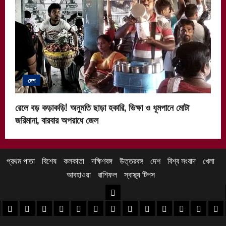
দেশ
রেলে বড় কড়াকড়ি! অনুমতি ছাড়া হকারি, ভিক্ষা ও ধূমপানে মোটা
জরিমানা, বারবার অপরাধে জেল
প্রথম পাতা
বিশেষ
কলকাতা
দক্ষিণবঙ্গ
উত্তরবঙ্গ
দেশ
বিশ্ব সংবাদ
খেলা
আবহাওয়া
রাশিফল
স্বাস্থ্য টিপস
উত্তরবঙ্গ
 খবর
েদিনীপুর খবর
়গ্রাম খবর
পুরুলিয়া খবর
বাঁকুড়া খবর
পশ্চিম বর্ধমান খবর
পূর্ব বর্ধমান খবর
বীরভূম খবর
মুর্শিদাবাদ খবর
কোচবিহার নিউজ
আলিপুরদুয়ার খবর
জলপাইগুড়ি খবর
শিলিগুড়ি খবর
উত্তর দিনাজপু
দক্ষিণ দি
মাল