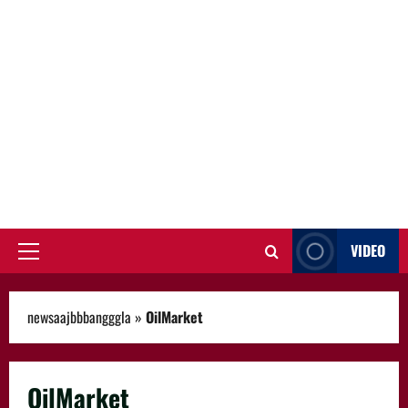
VIDEO
Primary
Menu
newsaajbbbangggla
»
OilMarket
OilMarket