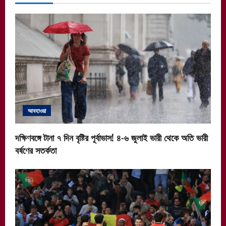
আবহাওয়া
দক্ষিণবঙ্গে টানা ৭ দিন বৃষ্টির পূর্বাভাস! ৪-৬ জুলাই ভারী থেকে অতি ভারী
বর্ষণের সতর্কতা