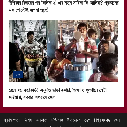
দীপিকার বিদায়ের পর ‘কল্কি ২’-এর নতুন নায়িকা কি আলিয়া? প্রভাসের
এক পোস্টেই জল্পনা তুঙ্গে!
দেশ
রেলে বড় কড়াকড়ি! অনুমতি ছাড়া হকারি, ভিক্ষা ও ধূমপানে মোটা
জরিমানা, বারবার অপরাধে জেল
প্রথম পাতা
বিশেষ
কলকাতা
দক্ষিণবঙ্গ
উত্তরবঙ্গ
দেশ
বিশ্ব সংবাদ
খেলা