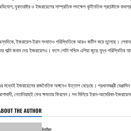
ভিযোগ, যুক্তরাষ্ট্র ও ইজরায়েলের সাম্প্রতিক পদক্ষেপ কূটনৈতিক প্রচেষ্টাকে বাধা
ন্যদিকে, ইজরায়েল-ইরান সংঘাতও পরিস্থিতিকে আরও জটিল করে তুলেছে। লেবাননে 
ার পাল্টা জবাব দেয় ইজরায়েলও। ফলে গোটা পশ্চিম এশিয়া জুড়ে যুদ্ধ পরিস্থিতি
র মধ্যেই ইজরায়েলের রাজনৈতিক অঙ্গনেও উত্তাপ বেড়েছে। প্রধানমন্ত্রী বেঞ্জামিন ন
শাবাদী, নেতানিয়াহুই ফের ক্ষমতায় ফিরবেন। সব মিলিয়ে ইরান-আমেরিকা-ইজরায়েলক
ABOUT THE AUTHOR
Author