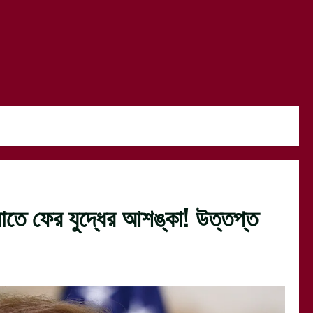
ংঘাতে ফের যুদ্ধের আশঙ্কা! উত্তপ্ত