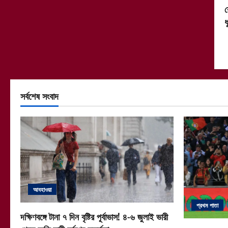
র
ধ
সর্বশেষ সংবাদ
আবহাওয়া
প্রথম পাতা
দক্ষিণবঙ্গে টানা ৭ দিন বৃষ্টির পূর্বাভাস! ৪-৬ জুলাই ভারী