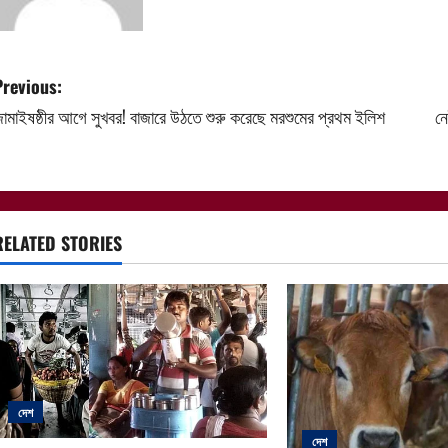
P
Previous:
ামাইষষ্ঠীর আগে সুখবর! বাজারে উঠতে শুরু করেছে মরশুমের প্রথম ইলিশ
নে
o
s
t
RELATED STORIES
n
a
v
i
দেশ
g
দেশ