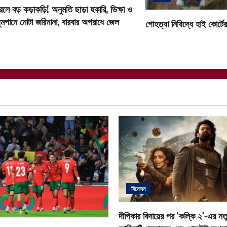
a
েলে বড় কড়াকড়ি! অনুমতি ছাড়া হকারি, ভিক্ষা ও
ূমপানে মোটা জরিমানা, বারবার অপরাধে জেল
গোহত্যা নিষিদ্ধে হাই কোর্টের 
t
i
o
n
বিনোদন
দীপিকার বিদায়ের পর ‘কল্কি ২’-এর নতু