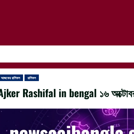
আজকের রাশিফল
রাশিফল
Ajker Rashifal in bengal ১৬ অক্টো