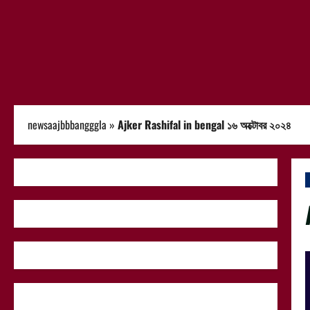
newsaajbbbangggla
»
Ajker Rashifal in bengal ১৬ অক্টোবর ২০২৪