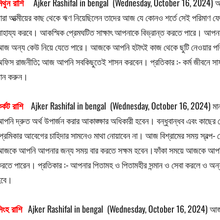
িথুন রাশি
Ajker Rashifal in bengal (Wednesday, October 16, 2024) আপনি ভ্রম
ারা আত্মীয়ের কাছ থেকে ঋণ নিয়েছিলেন তাদের আজ যে কোনও শর্তে সেই পরিমাণ ফ
াহায্য করবে। আকস্মিক প্রেমঘটিত সাক্ষাৎ আপনাকে বিভ্রান্ত করতে পারে। আপনা
জ অন্য কেউ নিয়ে যেতে পারে। আজকে আপনি হটাৎই কাজ থেকে ছুটি নেওয়ার পরিকল্
ফিস রাজনীতি; আজ আপনি সবকিছুতেই শাসন করবেন। প্রতিকার :- কর্ম জীবনে সাফল্য 
দান করুন।
র্কট রাশি
Ajker Rashifal in bengal (Wednesday, October 16, 2024) মানসি
পনি দ্রুত অর্থ উপার্জন করার আকাঙ্ক্ষার অধিকারী হবেন। বন্ধুবান্ধব এবং কাছে
্রেমিকার আবেগের চাহিদার সামনেও মাথা নোয়াবেন না। আজ বিশ্রামের সময় স্বল্প- 
জকে আপনি আপনার জন্য সময় বার করতে সক্ষম হবেন।ফাঁকা সময়ে আজকে আপনি ক
রতে পারেন। প্রতিকার :- আপনার পিতামহ ও পিতামহীর সন্মান ও সেবা করলে ও অন্
হবে।
িংহ রাশি
Ajker Rashifal in bengal (Wednesday, October 16, 2024) আজ আপন