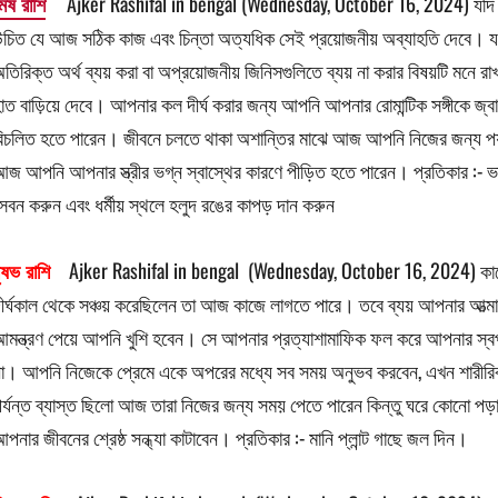
েষ রাশি
Ajker Rashifal in bengal (Wednesday, October 16, 2024) যদি 
চিত যে আজ সঠিক কাজ এবং চিন্তা অত্যধিক সেই প্রয়োজনীয় অব্যাহতি দেবে। 
তিরিক্ত অর্থ ব্যয় করা বা অপ্রয়োজনীয় জিনিসগুলিতে ব্যয় না করার বিষয়টি মনে
াত বাড়িয়ে দেবে। আপনার কল দীর্ঘ করার জন্য আপনি আপনার রোমান্টিক সঙ্গীকে 
িচলিত হতে পারেন। জীবনে চলতে থাকা অশান্তির মাঝে আজ আপনি নিজের জন্য পর
জ আপনি আপনার স্ত্রীর ভগ্ন স্বাস্থের কারণে পীড়িত হতে পারেন। প্রতিকার :- ভালো 
েবন করুন এবং ধর্মীয় স্থলে হলুদ রঙের কাপড় দান করুন
ৃষভ রাশি
Ajker Rashifal in bengal (Wednesday, October 16, 2024) কাজে
ীর্ঘকাল থেকে সঞ্চয় করেছিলেন তা আজ কাজে লাগতে পারে। তবে ব্যয় আপনার আত্মাক
মন্ত্রণ পেয়ে আপনি খুশি হবেন। সে আপনার প্রত্যাশামাফিক ফল করে আপনার স্
া। আপনি নিজেকে প্রেমে একে অপরের মধ্যে সব সময় অনুভব করবেন, এখন শারীরি
র্যন্ত ব্যাস্ত ছিলো আজ তারা নিজের জন্য সময় পেতে পারেন কিন্তু ঘরে কোনো প
পনার জীবনের শ্রেষ্ঠ সন্ধ্যা কাটাবেন। প্রতিকার :- মানি প্লান্ট গাছে জল দিন।