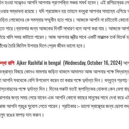
িন হওয়া সত্ত্বেও আপনি আপনার প্রাণশক্তি সঞ্চয় সমর্থ হবেন। এই রাশিচক্রের ল
ওয়ার সম্ভাবনা রয়েছে। যদি প্রয়োজন হয় তাহলে বন্ধুরা আপনার সাহায্যে এগিয়
ড়িত লোকেদের কে সমস্যার সম্মুখীন হতে পারে। আজকে আপনি না চাইতেউ কোনো 
তে পারে।ব্যাবসার জন্য আজকের দিনটি সাধারণ বলে আশা করা যায়। আজকে আপনি অযথ
িয়ে খালি সময় কাটাতে পারেন। আজ আপনার স্ত্রীর সাথে একটি মারাত্মক তর্ক বিতর্ক হ
াঁখের তৈরি জিনিস উপহার দিলে প্রেম জীবন ভালো হবে।
ন্যা রাশি
Ajker Rashifal in bengal (Wednesday, October 16, 2024) আপনা
ংক্রান্ত বিষয়ে কোনও মামলায় জড়িত থাকলে আদালত আজ আপনার পক্ষে সিদ্ধান
া আপনি সবথেকে বেশি উপভোগ করেন তা করার পক্ষে দুর্দান্ত দিন। বন্ধুত্ব প্রগাঢ
াস্তবায়নের পক্ষে দুর্দান্ত দিন। দিনের শুরুটা যতই ক্লান্তিকর হোকনা কেন বে
পনার জন্য সময় পেয়ে যাবেন এবং আপনি কোনো কাছের মানুষের সাথে দেখা করে এই
জ আপনি প্রচুর সুযোগ পেতে পারেন। প্রতিকার :- ভালো স্বাস্থ্যের জন্য ছোলা শুদ্ধ
লুদ রঙের কাপড় দান করুন।