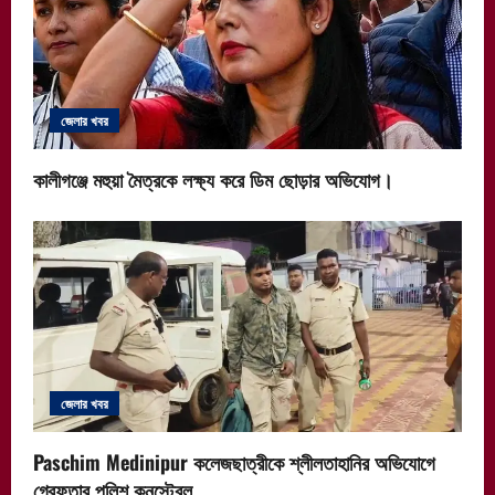
জেলার খবর
কালীগঞ্জে মহুয়া মৈত্রকে লক্ষ্য করে ডিম ছোড়ার অভিযোগ।
জেলার খবর
Paschim Medinipur কলেজছাত্রীকে শ্লীলতাহানির অভিযোগে
গ্রেফতার পুলিশ কনস্টেবল