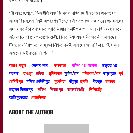
থানায় পাঠানো হয়েছে।
শ্রী এন.কে.পান্ডে, ডিআইজি এবং বিএসএফ দক্ষিণবঙ্গ সীমান্তের জনসংযোগ
আধিকারিক বলেন, “এই অপারেশনটি দেশের সীমান্ত রক্ষায় আমাদের জওয়ানদের
অদম্য সতর্কতা এবং দ্রুত প্রতিক্রিয়ার একটি প্রমাণ। জাল নথি ব্যবহার করে
অবৈধভাবে ভারতে প্রবেশের চেষ্টা, কিন্তু বিএসএফ সর্বদা সতর্ক। আমাদের
সীমান্তের নিরাপত্তা ও সুরক্ষা নিশ্চিত করাই আমাদের অগ্রাধিকার, এই সফল
আমাদের অঙ্গীকারের নিদর্শন।”
আরও পড়ুন
জেলার খবর
কলকাতা
দক্ষিণ ২৪ পরগনা
উত্তর ২৪
পরগনা
হাওড়া
নদিয়া
মুর্শিদাবাদ
পূর্ব বর্ধমান
পশ্চিম বর্ধমান
ঝাড়গ্রাম
পূর্ব
মেদিনীপুর
পশ্চিম মেদিনীপুর
পুরুলিয়া
বাঁকুড়া
হুগলি
বীরভূম
মালদহ
উত্তর দিনাজপুর
দক্ষিণ দিনাজপুর
জলপাইগুড়ি
শিলিগুড়ি
আলিপুরদুয়ার
কোচবিহার
ABOUT THE AUTHOR