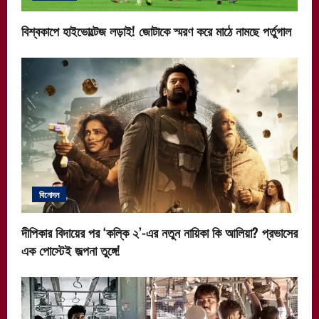
বিশ্বকাপে হাইভোল্টেজ লড়াই! জোটাকে স্মরণ করে মাঠে নামছে পর্তুগাল
বিনোদন
দীপিকার বিদায়ের পর ‘কল্কি ২’-এর নতুন নায়িকা কি আলিয়া? প্রভাসের
এক পোস্টেই জল্পনা তুঙ্গে!