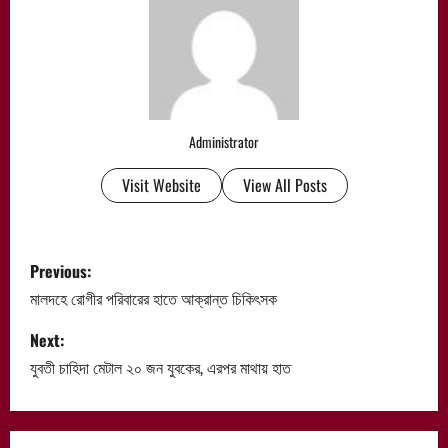
Administrator
Visit Website
View All Posts
P
Previous:
o
মালদহে রোগীর পরিবারের হাতে আক্রান্ত চিকিৎসক
s
Next:
যুবতী চাহিদা মেটাল ২০ জন যুবকের, এরপর মাথায় হাত
t
n