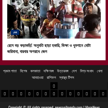
দেশ
রেলে বড় কড়াকড়ি! অনুমতি ছাড়া হকারি, ভিক্ষা ও ধূমপানে মোটা
জরিমানা, বারবার অপরাধে জেল
প্রথম পাতা
বিশেষ
কলকাতা
দক্ষিণবঙ্গ
উত্তরবঙ্গ
দেশ
বিশ্ব সংবাদ
খেলা
আবহাওয়া
রাশিফল
স্বাস্থ্য টিপস
উত্তরবঙ্গ
 খবর
েদিনীপুর খবর
়গ্রাম খবর
পুরুলিয়া খবর
বাঁকুড়া খবর
পশ্চিম বর্ধমান খবর
পূর্ব বর্ধমান খবর
বীরভূম খবর
মুর্শিদাবাদ খবর
কোচবিহার নিউজ
আলিপুরদুয়ার খবর
জলপাইগুড়ি খবর
শিলিগুড়ি খবর
উত্তর দিনাজপু
দক্ষিণ দি
মাল
Copyright © All rights reserved. newsaajbangla.com
|
MoreNews