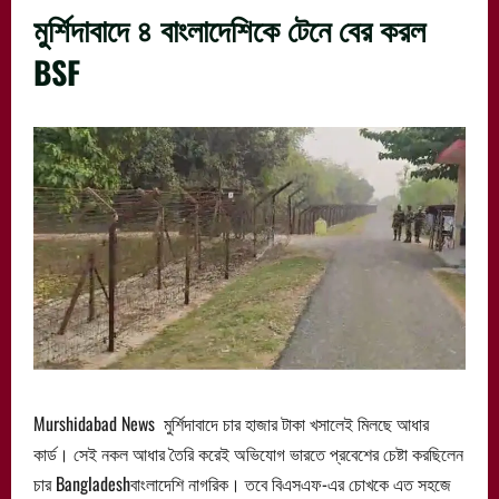
মুর্শিদাবাদে ৪ বাংলাদেশিকে টেনে বের করল
BSF
Murshidabad News মুর্শিদাবাদে চার হাজার টাকা খসালেই মিলছে আধার
কার্ড। সেই নকল আধার তৈরি করেই অভিযোগ ভারতে প্রবেশের চেষ্টা করছিলেন
চার Bangladeshবাংলাদেশি নাগরিক। তবে বিএসএফ-এর চোখকে এত সহজে