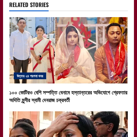
a
RELATED STORIES
v
i
g
a
t
উত্তর ২৪ পরগনা খবর
i
১০০ কোটিরও বেশি সম্পত্তি বেনামে হস্তান্তরের অভিযোগে গ্রেফতার
o
অদিতি মুন্সীর স্বামী দেবরাজ চক্রবর্তী
n