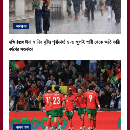
আবহাওয়া
দক্ষিণবঙ্গে টানা ৭ দিন বৃষ্টির পূর্বাভাস! ৪-৬ জুলাই ভারী থেকে অতি ভারী
বর্ষণের সতর্কতা
প্রথম পাতা