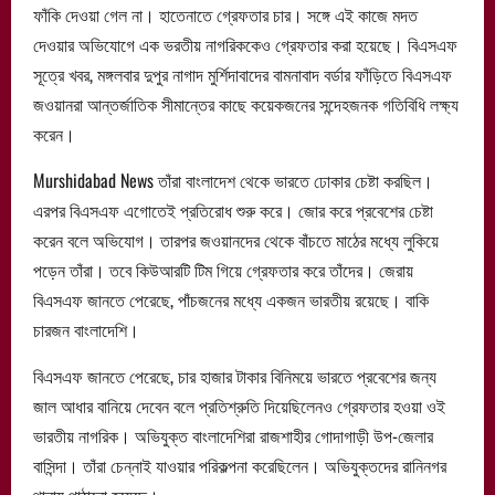
ফাঁকি দেওয়া গেল না। হাতেনাতে গ্রেফতার চার। সঙ্গে এই কাজে মদত
দেওয়ার অভিযোগে এক ভরতীয় নাগরিককেও গ্রেফতার করা হয়েছে। বিএসএফ
সূত্রে খবর, মঙ্গলবার দুপুর নাগাদ মুর্শিদাবাদের বামনাবাদ বর্ডার ফাঁড়িতে বিএসএফ
জওয়ানরা আন্তর্জাতিক সীমান্তের কাছে কয়েকজনের সন্দেহজনক গতিবিধি লক্ষ্য
করেন।
Murshidabad News তাঁরা বাংলাদেশ থেকে ভারতে ঢোকার চেষ্টা করছিল।
এরপর বিএসএফ এগোতেই প্রতিরোধ শুরু করে। জোর করে প্রবেশের চেষ্টা
করেন বলে অভিযোগ। তারপর জওয়ানদের থেকে বাঁচতে মাঠের মধ্যে লুকিয়ে
পড়েন তাঁরা। তবে কিউআরটি টিম গিয়ে গ্রেফতার করে তাঁদের। জেরায়
বিএসএফ জানতে পেরেছে, পাঁচজনের মধ্যে একজন ভারতীয় রয়েছে। বাকি
চারজন বাংলাদেশি।
বিএসএফ জানতে পেরেছে, চার হাজার টাকার বিনিময়ে ভারতে প্রবেশের জন্য
জাল আধার বানিয়ে দেবেন বলে প্রতিশ্রুতি দিয়েছিলেনও গ্রেফতার হওয়া ওই
ভারতীয় নাগরিক। অভিযুক্ত বাংলাদেশিরা রাজশাহীর গোদাগাড়ী উপ-জেলার
বাসিন্দা। তাঁরা চেন্নাই যাওয়ার পরিকল্পনা করেছিলেন। অভিযুক্তদের রানিনগর