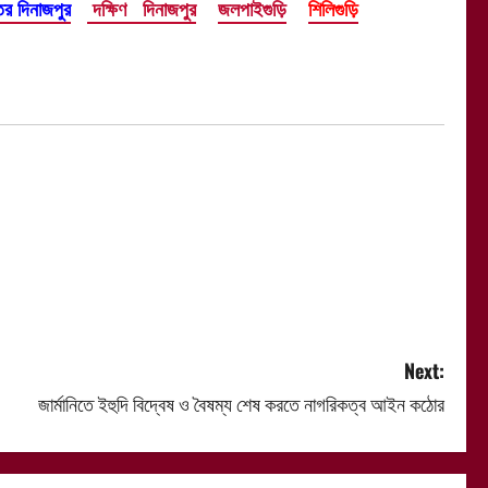
তর দিনাজপুর
দক্ষিণ দিনাজপুর
জলপাইগুড়ি
শিলিগুড়ি
Next:
জার্মানিতে ইহুদি বিদ্বেষ ও বৈষম্য শেষ করতে নাগরিকত্ব আইন কঠোর