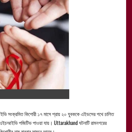
ভি সংক্রমিত কিশোরী ১৭ মাসে প্রায় ২০ যুবককে এইডসের পথে চালিত
তারা এইচআইভি পজিটিভ পাওয়া যায়। Uttarakhand ঘটনাটি রামনগরের
 কিশোরীর নাম বারবার সামনে আসে।