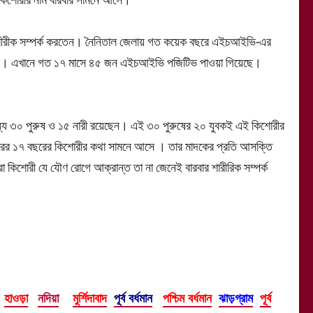
ে শারীরীক সম্পর্ক করতেন। নৈনিতাল জেলায় গত কয়েক বছরে এইচআইভি-এর
়েছে। এখানে গত ১৭ মাসে ৪৫ জন এইচআইভি পজিটিভ পাওয়া গিয়েছে।
যে ৩০ পুরুষ ও ১৫ নারী রয়েছেন। এই ৩০ পুরুষের ২০ যুবকই এই কিশোরীর
বারের ১৭ বছরের কিশোরীর কথা সামনে আসে । তার মাদকের প্রতি আসক্তি
িশোরী যে যৌণ রোগে আক্রান্ত তা না জেনেই বারবার শারীরিক সম্পর্ক
হাওড়া
নদিয়া
মুর্শিদাবাদ
পূর্ব বর্ধমান
পশ্চিম বর্ধমান
ঝাড়গ্রাম
পূর্ব