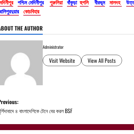
েদিনীপুর
পশ্চিম মেদিনীপুর
পুরুলিয়া
বাঁকুড়া
হুগলি
বীরভূম
মালদহ
উত্
লিপুরদুয়ার
কোচবিহার
ABOUT THE AUTHOR
Administrator
Visit Website
View All Posts
P
Previous:
ুর্শিদাবাদে ৪ বাংলাদেশিকে টেনে বের করল BSF
o
s