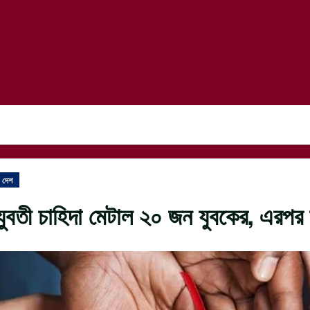
দেশ
যুবতী চাহিদা মেটাল ২০ জন যুবকের, এরপর