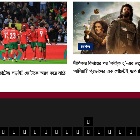
বিনোদন
দীপিকার বিদায়ের পর ‘কল্কি ২’-এর নতু
আলিয়া? প্রভাসের এক পোস্টেই জল্পনা ত
োল্টেজ লড়াই! জোটাকে স্মরণ করে মাঠে
উত্তরবঙ্গ
বর
 মেদিনীপুর খবর
পশ্চিম মেদিনীপুর খবর
ঝাড়গ্রাম খবর
পুরুলিয়া খবর
বাঁকুড়া খবর
পশ্চিম বর্ধমান খবর
পূর্ব বর্ধমান খবর
বীরভূম খবর
মুর্শিদাবাদ খবর
কোচবিহার নিউজ
আলিপুরদুয়ার খবর
জলপাইগুড়ি খবর
শিলিগুড়ি খ
উত্তর