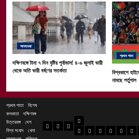
আবহাওয়া
প্রথম পাতা
দক্ষিণবঙ্গে টানা ৭ দিন বৃষ্টির পূর্বাভাস! ৪-৬ জুলাই ভারী
থেকে অতি ভারী বর্ষণের সতর্কতা
বিশ্বকাপে হাইভ
নামছে পর্তুগাল
প্রথম পাতা
বিশেষ
কলকাতা
দক্ষিণবঙ্গ
দক্ষিণবঙ্গ
উত্তরবঙ্গ
দেশ
প্রথম পাতা
বিশেষ
কলকাতা
বিশ্ব সংবাদ
খেলা
হাওড়া খবর
দক্ষিণ ২৪ পরগনা খবর
উত্তর ২৪ পরগনা খ
হুগলি খবর
নদিয়া খবর
পূর্ব
আবহাওয়া
রাশিফল