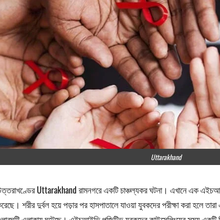
Uttarakhand
ত্তরাখণ্ডের Uttarakhand রামনগরে একটি চাঞ্চল্যকর ঘটনা। এখানে এক এইচআই
রেছে। শরীর দুর্বল হয়ে পড়ার পর হাসপাতালে যাওয়া যুবকদের পরীক্ষা করা হলে 
ুলারঘট্টি এলাকায় ঘটেছে। এইচআইভি পজিটিভ যুবকদের কাউন্সেলিংয়ের সময় একটি