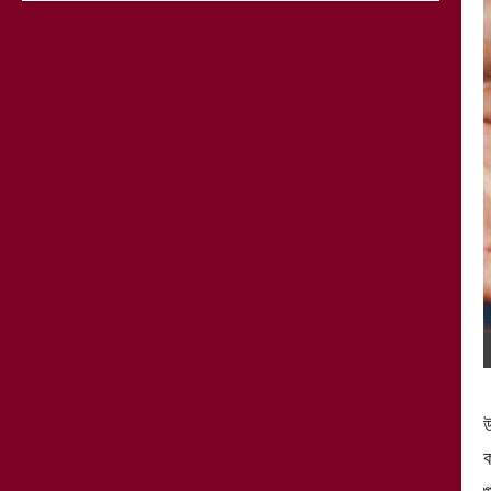
উ
ক
গ