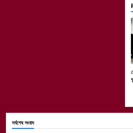
র
ধ
সর্বশেষ সংবাদ