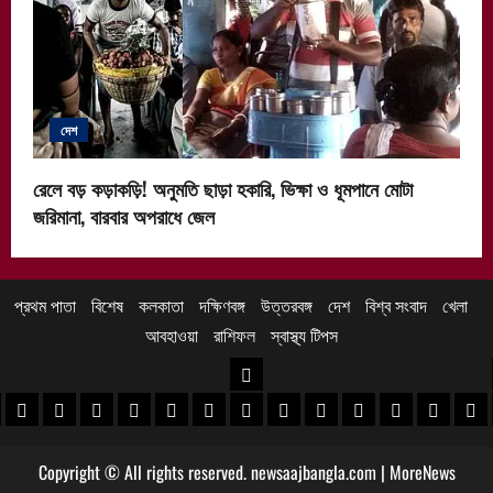
দেশ
রেলে বড় কড়াকড়ি! অনুমতি ছাড়া হকারি, ভিক্ষা ও ধূমপানে মোটা
জরিমানা, বারবার অপরাধে জেল
প্রথম পাতা
বিশেষ
কলকাতা
দক্ষিণবঙ্গ
উত্তরবঙ্গ
দেশ
বিশ্ব সংবাদ
খেলা
আবহাওয়া
রাশিফল
স্বাস্থ্য টিপস
উত্তরবঙ্গ
 খবর
েদিনীপুর খবর
়গ্রাম খবর
পুরুলিয়া খবর
বাঁকুড়া খবর
পশ্চিম বর্ধমান খবর
পূর্ব বর্ধমান খবর
বীরভূম খবর
মুর্শিদাবাদ খবর
কোচবিহার নিউজ
আলিপুরদুয়ার খবর
জলপাইগুড়ি খবর
শিলিগুড়ি খবর
উত্তর দিনাজপু
দক্ষিণ দি
মাল
Copyright © All rights reserved. newsaajbangla.com
|
MoreNews