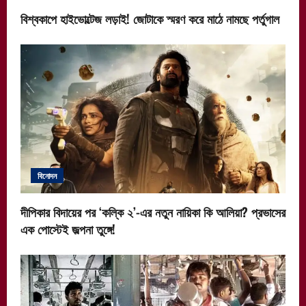
বিশ্বকাপে হাইভোল্টেজ লড়াই! জোটাকে স্মরণ করে মাঠে নামছে পর্তুগাল
বিনোদন
দীপিকার বিদায়ের পর ‘কল্কি ২’-এর নতুন নায়িকা কি আলিয়া? প্রভাসের
এক পোস্টেই জল্পনা তুঙ্গে!