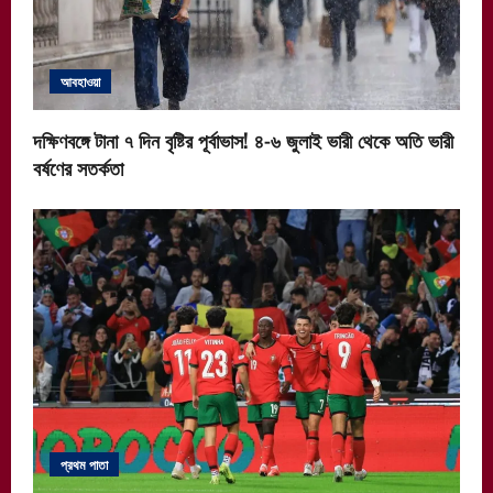
আবহাওয়া
দক্ষিণবঙ্গে টানা ৭ দিন বৃষ্টির পূর্বাভাস! ৪-৬ জুলাই ভারী থেকে অতি ভারী
বর্ষণের সতর্কতা
প্রথম পাতা