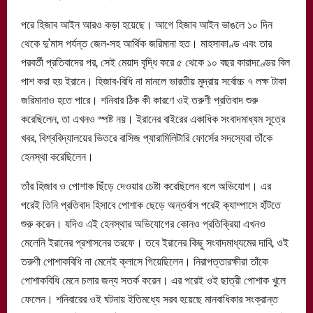
পরে হিজাব আইন আরও কড়া হয়েছে। আগে হিজাব আইন ভাঙলে ১০ দিন
থেকে দু’মাস পর্যন্ত জেল-সহ আর্থিক জরিমানা হত। মাহসাকাণ্ড এবং তার
পরবর্তী প্রতিবাদের পর, সেই মেয়াদ বৃদ্ধি করে ৫ থেকে ১০ বছর কারাদণ্ডের বিল
পাশ করা হয় ইরানে। হিজাব-বিধি না মানলে ভারতীয় মুদ্রায় সর্বোচ্চ ৭ লক্ষ টাকা
জরিমানাও হতে পারে। শনিবার ঠিক কী কারণে ওই তরুণী প্রতিবাদ শুরু
করেছিলেন, তা এখনও স্পষ্ট নয়। ইরানের বাইরের একাধিক সংবাদমাধ্যম সূত্রে
খবর, বিশ্ববিদ্যালয়ের ভিতরে বাসিজ প্যারামিলিটারি ফোর্সের সদস্যেরা তাঁকে
হেনস্থা করেছিলেন।
তাঁর হিজাব ও পোশাক ছিঁড়ে দেওয়ার চেষ্টা করেছিলেন বলে অভিযোগ। এর
পরেই তিনি প্রতিবাদ হিসাবে পোশাক ছেড়ে অন্তর্বাস পরেই ক্যাম্পাসে হাঁটতে
শুরু করেন। যদিও এই হেনস্থার অভিযোগের কোনও প্রতিক্রিয়া এখনও
মেলেনি ইরানের প্রশাসনের তরফে। তবে ইরানের কিছু সংবাদমাধ্যমের দাবি, ওই
তরুণী পোশাকবিধি না মেনেই ক্লাসে গিয়েছিলেন। নিরাপত্তারক্ষীরা তাঁকে
পোশাকবিধি মেনে চলার জন্য সতর্ক করেন। এর পরেই ওই ছাত্রী পোশাক খুলে
ফেলেন। শনিবারের ওই ঘটনায় ইতিমধ্যে সরব হয়েছে মানবাধিকার সংক্রান্ত