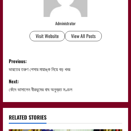
Administrator
Visit Website
View All Posts
P
Previous:
o
ভারতের তরুণ পেসার মায়াঙ্ক নিয়ে বড় খবর
s
Next:
কেঁদে ভাসালেন বীরভূমের বাঘ অনুব্রত মণ্ডল
t
n
a
RELATED STORIES