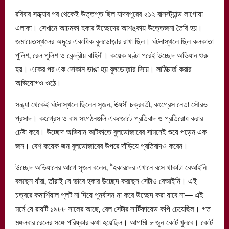
রবিবার সন্ধ্যার পর থেকেই উত্তপ্ত ছিল যাদবপুরের ২১২ বাসস্ট্যান্ড লাগোয়া
এলাকা। সেখানে আচমকা হকার উচ্ছেদের আশঙ্কায় উত্তেজনা তৈরি হয়।
জমায়েতস্থলের অদূরে একাধিক বুলডোজ়ার রাখা ছিল। ঘটনাস্থলে ছিল কলকাতা
পুলিশ, রেল পুলিশ ও কেন্দ্রীয় বাহিনী। কয়েক ঘণ্টা পরেই উচ্ছেদ অভিযান শুরু
হয়। একের পর এক দোকান ভাঙা হয় বুলডোজ়ার দিয়ে। লাঠিচার্জ করার
অভিযোগও ওঠে।
সন্ধ্যা থেকেই ঘটনাস্থলে ছিলেন সৃজন, ঊষসী চক্রবর্তী, কংগ্রেস নেতা সৌরভ
প্রসাদ। কংগ্রেস ও বাম সংগঠনগুলি একজোটে প্রতিবাদ ও প্রতিরোধ করার
চেষ্টা করে। উচ্ছেদ অভিযান আটকাতে বুলডোজ়ারের সামনেই শুয়ে পড়েন এক
জন। বেশ কয়েক জন বুলডোজ়ারের উপরে দাঁড়িয়ে প্রতিবাদ‌ও করেন।
উচ্ছেদ অভিযানের আগে সৃজন বলেন, “হকারদের এখানে বসে থাকাটা বেআইনি
বলছেন যাঁরা, তাঁরাই যে ভাবে হকার উচ্ছেদ করছেন সেটাও বেআইনি। এই
চত্বরে কমার্শিয়াল প্লট না দিয়ে পুনর্বাসন না করে উচ্ছেদ করা যাবে না— এই
মর্মে যে রায়টি ১৯৮৮ সালের আছে, রেল সেটার সার্টিফায়েড কপি চেয়েছিল। গত
মঙ্গলবার রেলের সঙ্গে পরিষ্কার কথা হয়েছিল। আগামী ৮ জুন কোর্ট খুলবে। কোর্ট