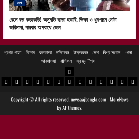
দেশ
রেলে বড় কড়াকড়ি! অনুমতি ছাড়া হকারি, ভিক্ষা ও ধূমপানে মোটা
জরিমানা, বারবার অপরাধে জেল
প্রথম পাতা
বিশেষ
কলকাতা
দক্ষিণবঙ্গ
উত্তরবঙ্গ
দেশ
বিশ্ব সংবাদ
খেলা
আবহাওয়া
রাশিফল
স্বাস্থ্য টিপস
উত্তরবঙ্গ
 খবর
েদিনীপুর খবর
়গ্রাম খবর
পুরুলিয়া খবর
বাঁকুড়া খবর
পশ্চিম বর্ধমান খবর
পূর্ব বর্ধমান খবর
বীরভূম খবর
মুর্শিদাবাদ খবর
কোচবিহার নিউজ
আলিপুরদুয়ার খবর
জলপাইগুড়ি খবর
শিলিগুড়ি খবর
উত্তর দিনাজপু
দক্ষিণ দি
মাল
Copyright © All rights reserved. newsaajbangla.com
|
MoreNews
by AF themes.