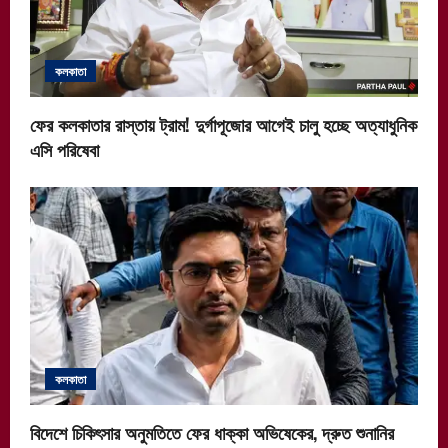
t
i
কলকাতা
o
ফের কলকাতার রাস্তায় ট্রাম! দুর্গাপূজোর আগেই চালু হচ্ছে অত্যাধুনিক
n
এসি পরিষেবা
কলকাতা
বিদেশে চিকিৎসার অনুমতিতে ফের ধাক্কা অভিষেকের, দ্রুত শুনানির