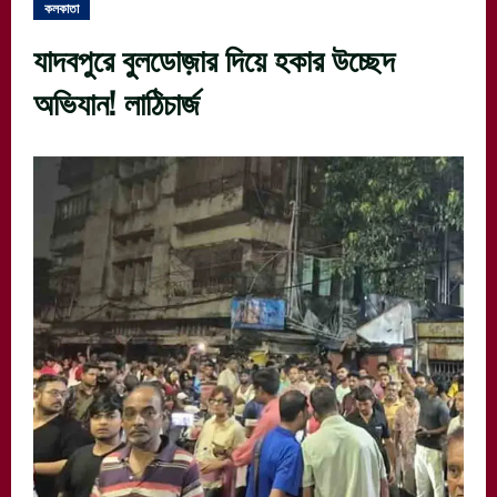
কলকাতা
যাদবপুরে বুলডোজ়ার দিয়ে হকার উচ্ছেদ
অভিযান! লাঠিচার্জ