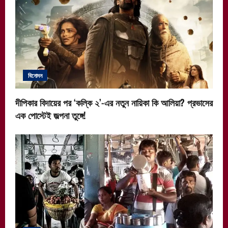
বিনোদন
দীপিকার বিদায়ের পর ‘কল্কি ২’-এর নতুন নায়িকা কি আলিয়া? প্রভাসের
এক পোস্টেই জল্পনা তুঙ্গে!