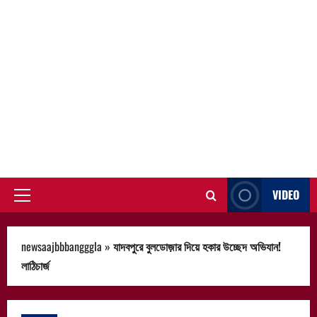
VIDEO
Primary
Menu
newsaajbbbangggla
»
যাদবপুরে বুলডোজ়ার দিয়ে হকার উচ্ছেদ অভিযান!
লাঠিচার্জ