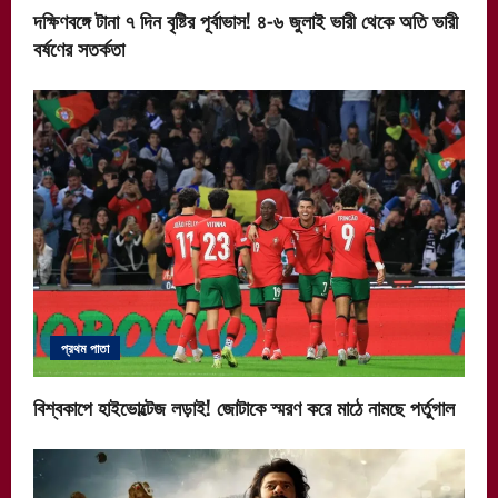
দক্ষিণবঙ্গে টানা ৭ দিন বৃষ্টির পূর্বাভাস! ৪-৬ জুলাই ভারী থেকে অতি ভারী
বর্ষণের সতর্কতা
প্রথম পাতা
বিশ্বকাপে হাইভোল্টেজ লড়াই! জোটাকে স্মরণ করে মাঠে নামছে পর্তুগাল