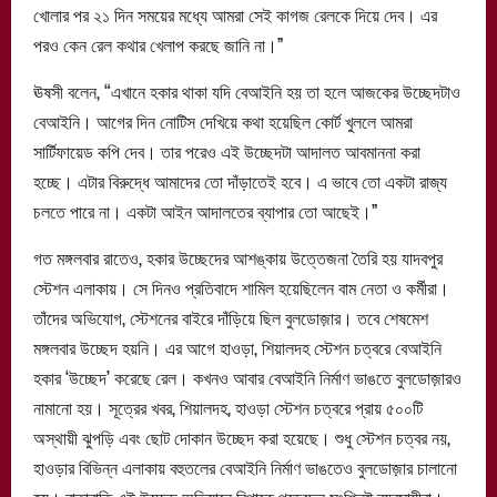
খোলার পর ২১ দিন সময়ের মধ্যে আমরা সেই কাগজ রেলকে দিয়ে দেব। এর
পরও কেন রেল কথার খেলাপ করছে জানি না।”
ঊষসী বলেন, “এখানে হকার থাকা যদি বেআইনি হয় তা হলে আজকের উচ্ছেদটাও
বেআইনি। আগের দিন নোটিস দেখিয়ে কথা হয়েছিল কোর্ট খুললে আমরা
সার্টিফায়েড কপি দেব। তার পরেও এই উচ্ছেদটা আদালত আবমাননা করা
হচ্ছে। এটার বিরুদ্ধে আমাদের তো দাঁড়াতেই হবে। এ ভাবে তো একটা রাজ্য
চলতে পারে না। একটা আইন আদালতের ব্যাপার তো আছেই।”
গত মঙ্গলবার রাতেও, হকার উচ্ছেদের আশঙ্কায় উত্তেজনা তৈরি হয় যাদবপুর
স্টেশন এলাকায়। সে দিনও প্রতিবাদে শামিল হয়েছিলেন বাম নেতা ও কর্মীরা।
তাঁদের অভিযোগ, স্টেশনের বাইরে দাঁড়িয়ে ছিল বুলডোজ়ার। তবে শেষমেশ
মঙ্গলবার উচ্ছেদ হয়নি। এর আগে হাওড়া, শিয়ালদহ স্টেশন চত্বরে বেআইনি
হকার ‘উচ্ছেদ’ করেছে রেল। কখনও আবার বেআইনি নির্মাণ ভাঙতে বুলডোজ়ারও
নামানো হয়। সূত্রের খবর, শিয়ালদহ, হাওড়া স্টেশন চত্বরে প্রায় ৫০০টি
অস্থায়ী ঝুপড়ি এবং ছোট দোকান উচ্ছেদ করা হয়েছে। শুধু স্টেশন চত্বর নয়,
হাওড়ার বিভিন্ন এলাকায় বহুতলের বেআইনি নির্মাণ ভাঙতেও বুলডোজ়ার চালানো