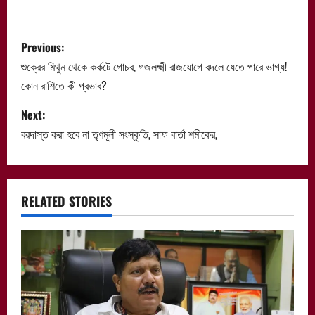
P
Previous:
o
শুক্রের মিথুন থেকে কর্কটে গোচর, গজলক্ষ্মী রাজযোগে বদলে যেতে পারে ভাগ্য!
কোন রাশিতে কী প্রভাব?
s
Next:
t
বরদাস্ত করা হবে না তৃণমূলী সংস্কৃতি, সাফ বার্তা শমীকের,
n
a
RELATED STORIES
v
i
g
a