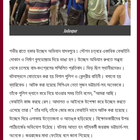
Jadavpur
গভীর‌ রাতে হকার উচ্ছেদ অভিযান যাদবপুরে। স্টেশন চত্বরে একাধিক বেআইনি
দোকান ও নির্মাণ বুলডোজ়ার দিয়ে ভাঙা হল। উচ্ছেদ অভিযান রুখতে সন্ধ্যা
থেকে চলেছে বাম-কংগ্রেসের সম্মিলিত প্রতিবাদ। ভিড় ছিল স্থানীয়দেরও।
ঘটনাস্থলে মোতায়েন করা হয় বিশাল পুলিশ ও কেন্দ্রীয় বাহিনী। বসানো হয়
ব্যারিকেড। আটক করা হয়েছে সিপিএম নেতা সৃজন ভট্টাচার্য-সহ অনেককে।
তাঁকে পুলিশ ভ্যানে করে নিয়ে যাওয়ার সময় তিনি বলেন, “আমরা আছি।
বেআইনি কাজ করছে রেল। আদালত ও আইনকে উপেক্ষা করে উচ্ছেদ করতে
এসেছে তারা।” তাঁর দাবি, তাঁকে জোর করে বেআইনি ভাবে আটক করা হয়েছে।
উচ্ছেদ ঘিরে এলাকায় উত্তেজনা ও আতঙ্ক ছড়িয়েছে। বিক্ষোভকারীদের উপর
লাঠিচার্জের অভিযোগ উঠেছে। ঘটনায় আহত হন নাট্যকর্মী জয়রাজ ভট্টাচার্য-সহ
অনেকে। জয়রাজের মাথা ফেটেছে বলে জানা গিয়েছে।