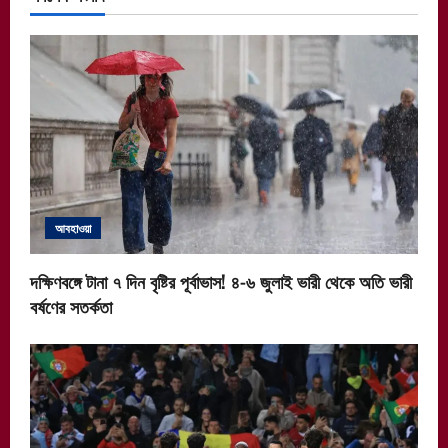
আবহাওয়া
দক্ষিণবঙ্গে টানা ৭ দিন বৃষ্টির পূর্বাভাস! ৪-৬ জুলাই ভারী থেকে অতি ভারী
বর্ষণের সতর্কতা