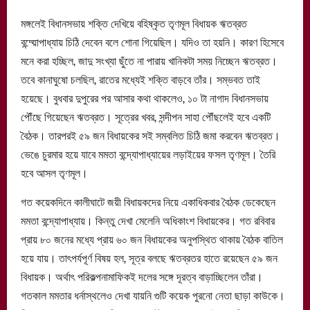
মঙ্গলেই বিধানসভায় শক্তি দেখিয়ে বহিষ্কৃত তৃণমূল বিধায়ক ঋতব্রত
বন্দ্য়োপাধ্যায় চিঠি দেবেন বলে শোনা গিয়েছিল। যদিও তা হয়নি। কারণ হিসেবে
মনে করা হচ্ছিল, জাদু সংখ্যা ছুঁতে না পারায় খানিকটা সময় নিচ্ছেন ঋতব্রত।
তবে কানাঘুষো চলছিল, রাতের মধ্যেই শক্তি বাড়বে তাঁর। সম্ভবত তাই
হয়েছে। বুধবার দুপুরের পর আসার কথা থাকলেও, ১০ টা নাগাদ বিধানসভায়
পৌঁছে গিয়েছেন ঋতব্রত। সূত্রের খবর, সন্দীপন সাহা পৌঁছলেই হবে একটি
বৈঠক। তারপরই ৫৯ জন বিধায়কের সই সম্বলিত চিঠি জমা করবেন ঋতব্রত।
ভেঙে চুরমার হয়ে যাবে মমতা বন্দ্যোপাধ্যায়ের লড়াইয়ের ফসল তৃণমূল। তৈরি
হবে আসল তৃণমূল।
গত কয়েকদিনে কালীঘাটে জয়ী বিধায়কদের নিয়ে একাধিকবার বৈঠক ডেকেছেন
মমতা বন্দ্যোপাধ্যায়। কিন্তু দেখা মেলেনি অধিকাংশ বিধায়কের। গত রবিবার
প্রায় ৮০ জনের মধ্যে প্রায় ৬০ জন বিধায়কের অনুপস্থিত থাকায় বৈঠক বাতিল
হয়ে যায়। তাৎপর্যপূর্ণ বিষয় হল, সূত্র বলছে ঋতব্রতর হাতে রয়েছেন ৫৯ জন
বিধায়ক। অর্থাৎ পরিকল্পনামাফিকই দলের সঙ্গে দূরত্ব বাড়াচ্ছিলেন তাঁরা।
গতকাল মমতার ধর্নাস্থলেও দেখা যায়নি গুটি কয়েক পুরনো নেতা ছাড়া কাউকে।