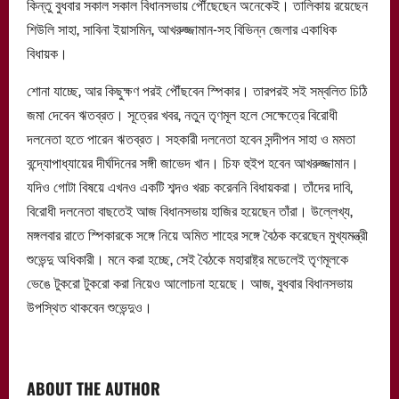
কিন্তু বুধবার সকাল সকাল বিধানসভায় পৌঁছেছেন অনেকেই। তালিকায় রয়েছেন
শিউলি সাহা, সাবিনা ইয়াসমিন, আখরুজ্জামান-সহ বিভিন্ন জেলার একাধিক
বিধায়ক।
শোনা যাচ্ছে, আর কিছুক্ষণ পরই পৌঁছবেন স্পিকার। তারপরই সই সম্বলিত চিঠি
জমা দেবেন ঋতব্রত। সূত্রের খবর, নতুন তৃণমূল হলে সেক্ষেত্রে বিরোধী
দলনেতা হতে পারেন ঋতব্রত। সহকারী দলনেতা হবেন সন্দীপন সাহা ও মমতা
বন্দ্যোপাধ্যায়ের দীর্ঘদিনের সঙ্গী জাভেদ খান। চিফ হুইপ হবেন আখরুজ্জামান।
যদিও গোটা বিষয়ে এখনও একটি শব্দও খরচ করেননি বিধায়করা। তাঁদের দাবি,
বিরোধী দলনেতা বাছতেই আজ বিধানসভায় হাজির হয়েছেন তাঁরা। উল্লেখ্য,
মঙ্গলবার রাতে স্পিকারকে সঙ্গে নিয়ে অমিত শাহের সঙ্গে বৈঠক করেছেন মুখ্যমন্ত্রী
শুভেন্দু অধিকারী। মনে করা হচ্ছে, সেই বৈঠকে মহারাষ্ট্র মডেলেই তৃণমূলকে
ভেঙে টুকরো টুকরো করা নিয়েও আলোচনা হয়েছে। আজ, বুধবার বিধানসভায়
উপস্থিত থাকবেন শুভেন্দুও।
ABOUT THE AUTHOR