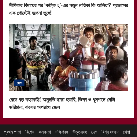
দীপিকার বিদায়ের পর ‘কল্কি ২’-এর নতুন নায়িকা কি আলিয়া? প্রভাসের
এক পোস্টেই জল্পনা তুঙ্গে!
দেশ
রেলে বড় কড়াকড়ি! অনুমতি ছাড়া হকারি, ভিক্ষা ও ধূমপানে মোটা
জরিমানা, বারবার অপরাধে জেল
প্রথম পাতা
বিশেষ
কলকাতা
দক্ষিণবঙ্গ
উত্তরবঙ্গ
দেশ
বিশ্ব সংবাদ
খেলা