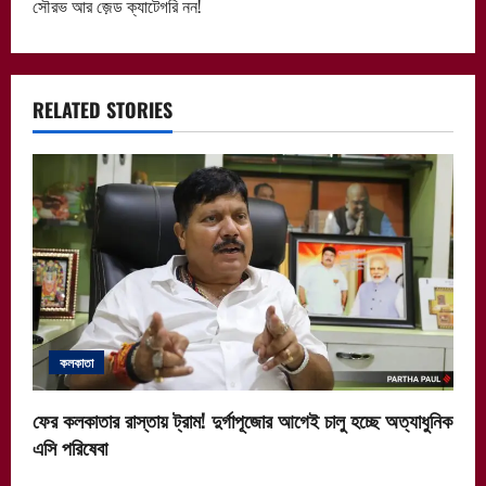
সৌরভ আর জ়েড ক্যাটেগরি নন!
n
a
RELATED STORIES
v
i
g
a
t
i
কলকাতা
o
ফের কলকাতার রাস্তায় ট্রাম! দুর্গাপূজোর আগেই চালু হচ্ছে অত্যাধুনিক
n
এসি পরিষেবা