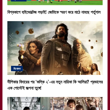
বিশ্বকাপে হাইভোল্টেজ লড়াই! জোটাকে স্মরণ করে মাঠে নামছে পর্তুগাল
বিনোদন
দীপিকার বিদায়ের পর ‘কল্কি ২’-এর নতুন নায়িকা কি আলিয়া? প্রভাসের
এক পোস্টেই জল্পনা তুঙ্গে!