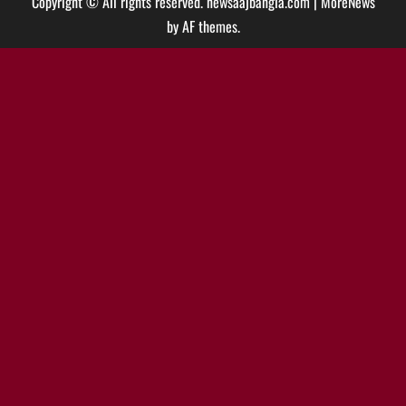
Copyright © All rights reserved. newsaajbangla.com
|
MoreNews
by AF themes.