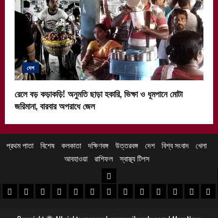
দেশ
রেলে বড় কড়াকড়ি! অনুমতি ছাড়া হকারি, ভিক্ষা ও ধূমপানে মোটা
জরিমানা, বারবার অপরাধে জেল
প্রথম পাতা
বিশেষ
কলকাতা
দক্ষিণবঙ্গ
উত্তরবঙ্গ
দেশ
বিশ্ব সংবাদ
খেলা
আবহাওয়া
রাশিফল
স্বাস্থ্য টিপস
উত্তরবঙ্গ
 খবর
েদিনীপুর খবর
়গ্রাম খবর
পুরুলিয়া খবর
বাঁকুড়া খবর
পশ্চিম বর্ধমান খবর
পূর্ব বর্ধমান খবর
বীরভূম খবর
মুর্শিদাবাদ খবর
কোচবিহার নিউজ
আলিপুরদুয়ার খবর
জলপাইগুড়ি খবর
শিলিগুড়ি খবর
উত্তর দিনাজপু
দক্ষিণ দি
মাল