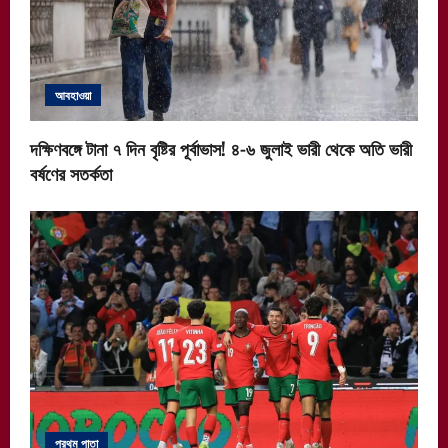
আবহাওয়া
দক্ষিণবঙ্গে টানা ৭ দিন বৃষ্টির পূর্বাভাস! ৪-৬ জুলাই ভারী থেকে অতি ভারী
বর্ষণের সতর্কতা
প্রথম পাতা