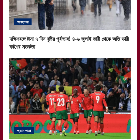
আবহাওয়া
দক্ষিণবঙ্গে টানা ৭ দিন বৃষ্টির পূর্বাভাস! ৪-৬ জুলাই ভারী থেকে অতি ভারী
বর্ষণের সতর্কতা
প্রথম পাতা