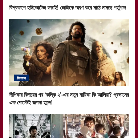
বিশ্বকাপে হাইভোল্টেজ লড়াই! জোটাকে স্মরণ করে মাঠে নামছে পর্তুগাল
বিনোদন
দীপিকার বিদায়ের পর ‘কল্কি ২’-এর নতুন নায়িকা কি আলিয়া? প্রভাসের
এক পোস্টেই জল্পনা তুঙ্গে!