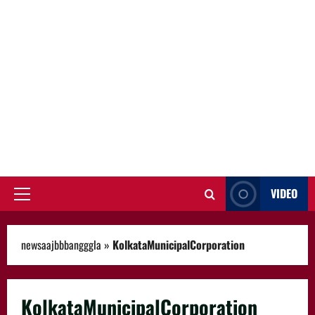
VIDEO
Primary
Menu
newsaajbbbangggla
»
KolkataMunicipalCorporation
KolkataMunicipalCorporation