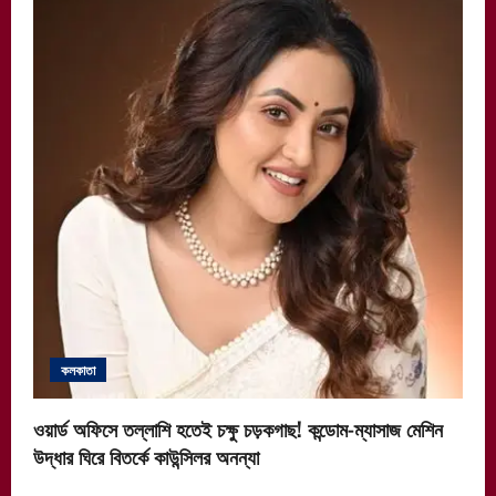
কলকাতা
ওয়ার্ড অফিসে তল্লাশি হতেই চক্ষু চড়কগাছ! কন্ডোম-ম্যাসাজ মেশিন
উদ্ধার ঘিরে বিতর্কে কাউন্সিলর অনন্যা