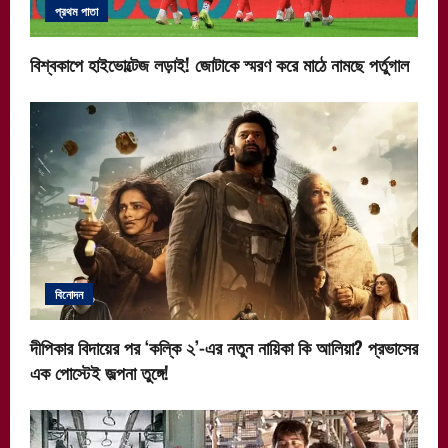
প্রথম পাতা
বিশ্বকাপে হাইভোল্টেজ লড়াই! জোটাকে স্মরণ করে মাঠে নামছে পর্তুগাল
বিনোদন
দীপিকার বিদায়ের পর ‘কল্কি ২’-এর নতুন নায়িকা কি আলিয়া? প্রভাসের
এক পোস্টেই জল্পনা তুঙ্গে!