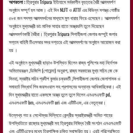
আগরতলা :
ত্রিপুরার Tripura ইতিহাসে সর্বকালীন বৃহত্তর বৈরী আত্মসমর্পণ
অনুষ্ঠান সম্পূর্ণ হল আজ। এই দিন NLFT ও ATTF এর বিভিন্ন সশস্ত্র গোষ্ঠীর
৫৮৪ জন সদস্য আত্মসমর্থনের মাধ্যমে মুল ধারায় ফিরে এসেছেন। আত্মসমর্পণ
অনুষ্ঠানে মুখ্যমন্ত্রী ডা: মানিক সাহার হাতে অস্ত্রগুলি তুলে দিয়েছেন
আত্মসমর্পণকারী বৈরীরা। ত্রিপুরার Tripura সিপাহীজলা জেলার জম্পুই জলার
সপ্তম বাহিনী টিএসআর সদর দপ্তরে এই আত্মসমর্পণের অনুষ্ঠান আয়োজন করা
হয় ।
এই অনুষ্ঠানে মুখ্যমন্ত্রী ছাড়াও উপস্থিত ছিলেন রাজ্য পুলিশের মহা নির্দেশক
অমিতাভরঞ্জন ,ডিজিপি (গোয়েন্দা) অনুরাগ, রাজ্য সরকারের মুখ্য সচিব জে কে
সিনহা, স্বরাষ্ট্র সচিব প্রদীপ কুমার চক্রবর্তী ,সিপাহীজলা জেলার জেলাশাসক ও
সমাহর্তা সিদ্ধার্থ শিব জয়সওয়াল সহ প্রশাসনের অন্যান্য আধিকারিকেরা। এই
দিন মুখ্যমন্ত্রীর হাতে একসঙ্গে অস্ত্র তুলে তুলে দিলেন এনএলএফটি pd,
এনএলএফটি bm, এনএলএফটি ori এবং এটিটিএফ, এর নেতৃত্বরা।
উল্লেখ্য গত ৪ সেপ্টেম্বর দিল্লিতে কেন্দ্রীয় স্বরাষ্ট্রমন্ত্রী অমিত শাহের
উপস্থিতিতে রাজ্যের মুখ্যমন্ত্রী সহ ত্রিপুরার নিষিদ্ধ বৈরী সংগঠন এনএলএফটি
এবং এটিটিএফের মধ্যে ত্রিপাক্ষিক চুক্তি স্বাক্ষরিত হয়। এরই পরিপ্রেক্ষিতে