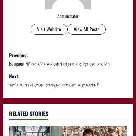
Administrator
Visit Website
View All Posts
P
Previous:
o
Bangaon শ্লীলতাহানির অভিযোগে গ্রেফতার তৃণমূল নেতা-সহ তিন
s
Next:
বনগাঁয় জামিন না পেয়েও জেলমুক্ত বাংলাদেশি অনুপ্রবেশকারী
t
n
a
RELATED STORIES
v