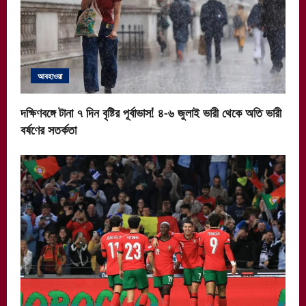
আবহাওয়া
দক্ষিণবঙ্গে টানা ৭ দিন বৃষ্টির পূর্বাভাস! ৪-৬ জুলাই ভারী থেকে অতি ভারী
বর্ষণের সতর্কতা