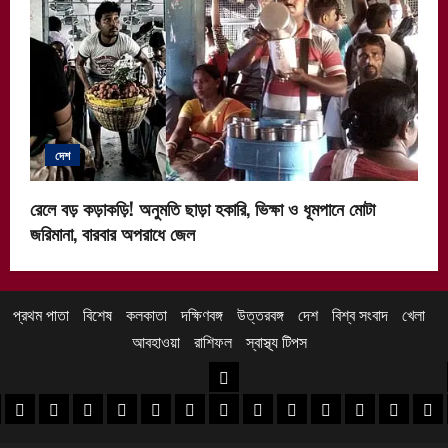
দেশ
রেলে বড় কড়াকড়ি! অনুমতি ছাড়া হকারি, ভিক্ষা ও ধূমপানে মোটা
জরিমানা, বারবার অপরাধে জেল
প্রথম পাতা
বিশেষ
কলকাতা
দক্ষিণবঙ্গ
উত্তরবঙ্গ
দেশ
বিশ্ব সংবাদ
খেলা
আবহাওয়া
রাশিফল
স্বাস্থ্য টিপস
উত্তরবঙ্গ
 খবর
েদিনীপুর খবর
়গ্রাম খবর
পুরুলিয়া খবর
বাঁকুড়া খবর
পশ্চিম বর্ধমান খবর
পূর্ব বর্ধমান খবর
বীরভূম খবর
মুর্শিদাবাদ খবর
কোচবিহার নিউজ
আলিপুরদুয়ার খবর
জলপাইগুড়ি খবর
শিলিগুড়ি খবর
উত্তর দিনাজপু
দক্ষিণ দি
মাল