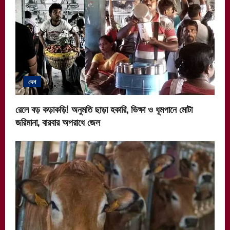
i
g
a
t
দেশ
i
রেলে বড় কড়াকড়ি! অনুমতি ছাড়া হকারি, ভিক্ষা ও ধূমপানে মোটা
o
জরিমানা, বারবার অপরাধে জেল
n