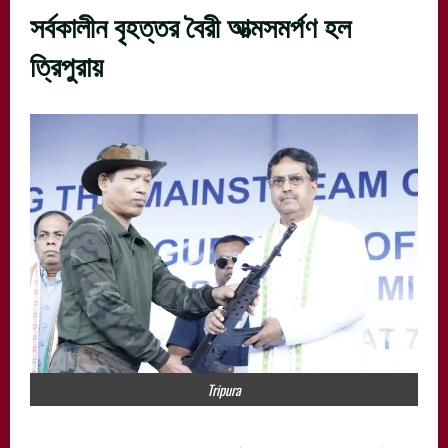
সর্বকালীন বৃহত্তর বৈরী আত্মসমর্পণ হল
ত্রিপুরায়
Tripura