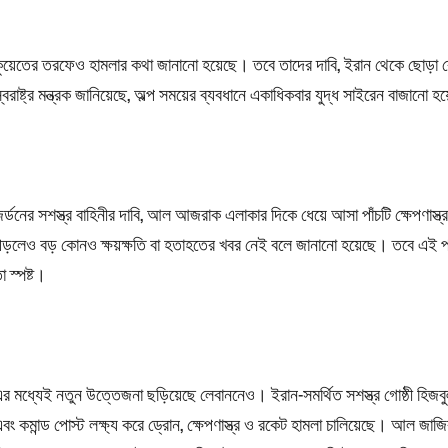
ুয়েতের তরফেও হামলার কথা জানানো হয়েছে। তবে তাদের দাবি, ইরান থেকে ছোড়া বে
্বরাষ্ট্র মন্ত্রক জানিয়েছে, অল্প সময়ের ব্যবধানে একাধিকবার যুদ্ধ সাইরেন বাজা
র্ডনের সশস্ত্র বাহিনীর দাবি, আল আজরাক এলাকার দিকে ধেয়ে আসা পাঁচটি ক্ষেপণাস্ত
ড়লেও বড় কোনও ক্ষয়ক্ষতি বা হতাহতের খবর নেই বলে জানানো হয়েছে। তবে এই পর
া স্পষ্ট।
র মধ্যেই নতুন উত্তেজনা ছড়িয়েছে লেবাননেও। ইরান-সমর্থিত সশস্ত্র গোষ্ঠী হিজবুল্
বং কমান্ড পোস্ট লক্ষ্য করে ড্রোন, ক্ষেপণাস্ত্র ও রকেট হামলা চালিয়েছে। আল জা