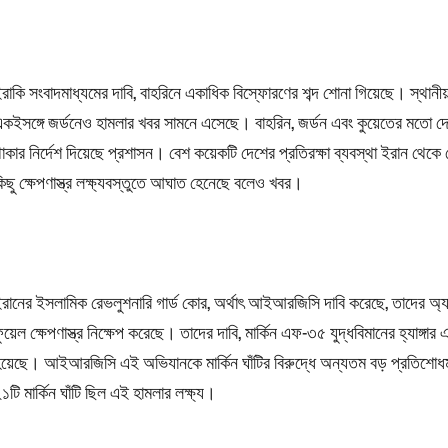
রাকি সংবাদমাধ্যমের দাবি, বাহরিনে একাধিক বিস্ফোরণের শব্দ শোনা গিয়েছে। স্থান
কইসঙ্গে জর্ডনেও হামলার খবর সামনে এসেছে। বাহরিন, জর্ডন এবং কুয়েতের মতো দেশ
াকার নির্দেশ দিয়েছে প্রশাসন। বেশ কয়েকটি দেশের প্রতিরক্ষা ব্যবস্থা ইরান থেকে
িছু ক্ষেপণাস্ত্র লক্ষ্যবস্তুতে আঘাত হেনেছে বলেও খবর।
রানের ইসলামিক রেভলুশনারি গার্ড কোর, অর্থাৎ আইআরজিসি দাবি করেছে, তাদের অ্যার
ুয়েল ক্ষেপণাস্ত্র নিক্ষেপ করেছে। তাদের দাবি, মার্কিন এফ-৩৫ যুদ্ধবিমানের হ্যাঙ্গার
য়েছে। আইআরজিসি এই অভিযানকে মার্কিন ঘাঁটির বিরুদ্ধে অন্যতম বড় প্রতিশোধমূ
১টি মার্কিন ঘাঁটি ছিল এই হামলার লক্ষ্য।