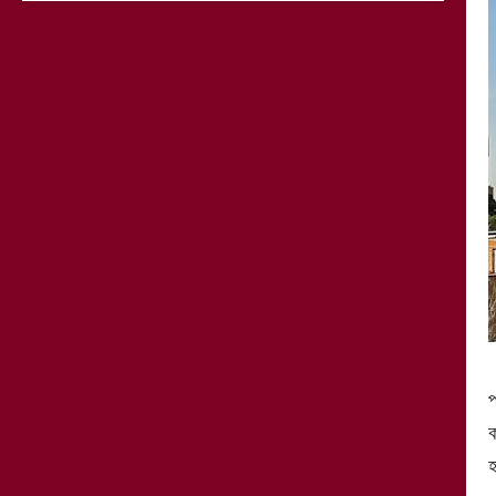
প
ক
হ