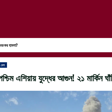
র ভয়ংকর হামলা?
দেশ
পশ্চিম এশিয়ায় যুদ্ধের আগুন! ২১ মার্কিন 