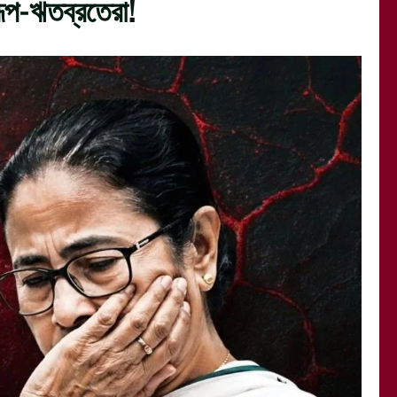
ূপ-ঋতব্রতেরা!