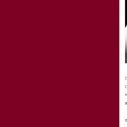
ল
ব
স
জ
শ