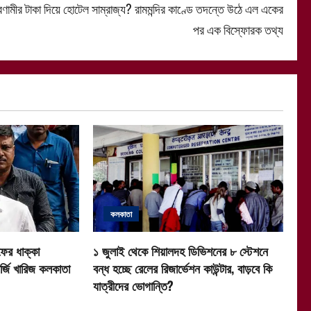
রণামীর টাকা দিয়ে হোটেল সাম্রাজ্য? রামমন্দির কাণ্ডে তদন্তে উঠে এল একের
পর এক বিস্ফোরক তথ্য
কলকাতা
ফের ধাক্কা
১ জুলাই থেকে শিয়ালদহ ডিভিশনের ৮ স্টেশনে
র্জি খারিজ কলকাতা
বন্ধ হচ্ছে রেলের রিজার্ভেশন কাউন্টার, বাড়বে কি
যাত্রীদের ভোগান্তি?