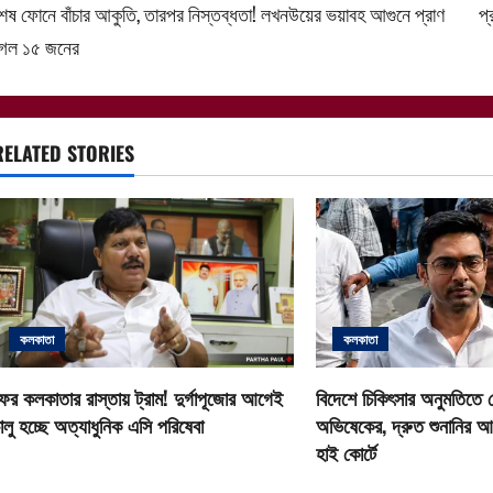
েষ ফোনে বাঁচার আকুতি, তারপর নিস্তব্ধতা! লখনউয়ের ভয়াবহ আগুনে প্রাণ
প্
o
গেল ১৫ জনের
s
t
RELATED STORIES
n
a
v
i
কলকাতা
কলকাতা
g
a
ের কলকাতার রাস্তায় ট্রাম! দুর্গাপূজোর আগেই
বিদেশে চিকিৎসার অনুমতিতে 
ালু হচ্ছে অত্যাধুনিক এসি পরিষেবা
অভিষেকের, দ্রুত শুনানির আ
t
হাই কোর্টে