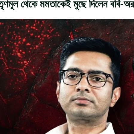
তৃণমূল থেকে মমতাকেই মুছে দিলেন ববি-অর