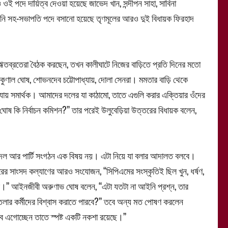
 পদে দায়িত্ব দেওয়া হয়েছে জাভেদ খান, সন্দীপন সাহা, সাবিনা
 তিনি সহ-সভাপতি পদে বসানো হয়েছে তৃণমূলের আরও দুই বিধায়ক ফিরহাদ
 ঋতব্রতেরা বৈঠক করছেন, তখন কালীঘাটে নিজের বাড়িতে প্রতি দিনের মতো
ুণাল ঘোষ, শোভনদেব চট্টোপাধ্যায়, দোলা সেনরা। মমতার বাড়ি থেকে
ধ্যায় সমার্থক। আমাদের দলের যা কাঠামো, তাতে এগুলি করার এক্তিয়ার ওঁদের
ল ঘোষ কি নির্বাচন কমিশন?’’ তার পরেই উলুবেড়িয়া উত্তরের বিধায়ক বলেন,
ষদীয় দল আর পার্টি সংগঠন এক বিষয় নয়। এটা নিয়ে যা বলার আদালত বলবে।
র সাংসদ কল্যাণের আরও সংযোজন, ‘‘সিপিএমের সংস্কৃতিই ছিল খুন, ধর্ষণ,
।’’ আইনজীবী অরুণাভ ঘোষ বলেন, ‘‘এটা যতটা না আইনি প্রশ্ন, তার
ুতলার কর্মীদের বিশ্বাস করাতে পারবে?’’ তবে অন্য মত পোষণ করলেন
বে এগোচ্ছেন তাতে স্পষ্ট একটি নকশা রয়েছে।’’