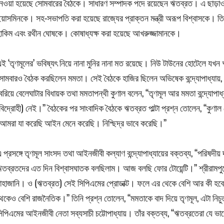
েওয়া হয়েছে সোমবারের বৈঠকে। সাধারণ সম্পাদক পদে রয়েছেন ঋতব্রত। এ ছাড়াও ওই
য়াসমিনকে। সহ-সভাপতি করা হয়েছে রাজ্যের প্রাক্তন মন্ত্রী অরূপ বিশ্বাসকে।
াকিম এবং রথীন ঘোষকে। কোষাধ্যক্ষ করা হয়েছে আখরুজ্জামানকে।
ই ‘তৃণমূলের’ ভবিষ্যৎ নিয়ে নানা মুনির নানা মত রয়েছে। নিউ টাউনের হোটেলে যখন
োমবারও বৈঠক করছিলেন মমতা। সেই বৈঠকে হাজির ছিলেন অভিষেক বন্দ্যোপাধ্যায়, ক
েরিয়ে বেলেঘাটার বিধায়ক তথা মমতাপন্থী কুণাল বলেন, ‘‘তৃণমূল আর মমতা বন্দ্যোপা
বিদ্রোহী) নেই।’’ বৈঠকের পর সাংবাদিক বৈঠকে ঋতব্রত পাল্টা প্রশ্ন তোলেন, ‘‘কুণা
‘আমরা যা করেছি আইন মেনে করেছি। নিশ্ছিদ্র ভাবে করেছি।’’
 প্রসঙ্গে তৃণমূল সাংসদ তথা আইনজীবী কল্যাণ বন্দ্যোপাধ্যায়ের বক্তব্য, ‘‘পরি
তব্রতদের এত দিন বিশ্বাসঘাতক বলছিলাম। আজ বলছি ফোর টোয়েন্টি।’’ শ্রীরামপুরে
াহাজানি। ও (ঋতব্রত) সেই সিপিএমের প্রোডাক্ট। ফলে এর থেকে বেশি আর কী হবে
েকেও বেশি রাজনৈতিক।’’ তিনি প্রশ্ন তোলেন, ‘‘মমতাকে বাদ দিয়ে তৃণমূল, এটা নিচ
িপিএমের আইনজীবী নেতা সব্যসাচী চট্টোপাধ্যায়। তাঁর বক্তব্য, ‘‘ঋতব্রতেরা যে ভা