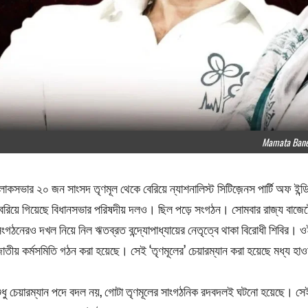
Mamata Bane
োকসভার ২০ জন সাংসদ তৃণমূল থেকে বেরিয়ে ন্যাশনালিস্ট সিটিজ়েনস পার্টি অফ ইন্
েরিয়ে গিয়েছে বিধানসভার পরিষদীয় দলও। ছিল পড়ে সংগঠন। সোমবার রাজ্য বাজেট
ংগঠনেরও দখল নিয়ে নিল ঋতব্রত বন্দ্যোপাধ্যায়ের নেতৃত্বে থাকা বিরোধী শিবির। 
াতীয় কর্মসমিতি গঠন করা হয়েছে। সেই ‘তৃণমূলের’ চেয়ারম্যান করা হয়েছে মধ্য হা
ুধু চেয়ারম্যান পদে বদল নয়, গোটা তৃণমূলের সাংগঠনিক রদবদলই ঘটনো হয়েছে। সেই 