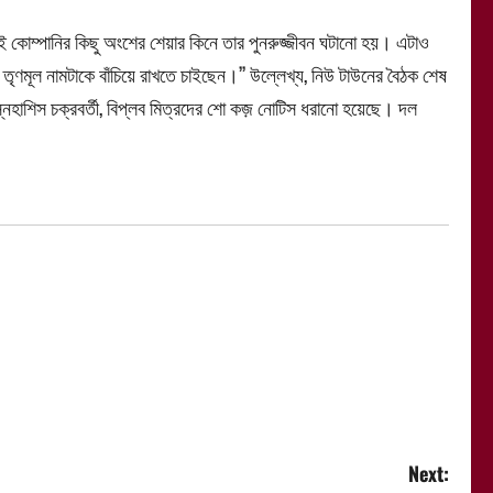
েই কোম্পানির কিছু অংশের শেয়ার কিনে তার পুনরুজ্জীবন ঘটানো হয়। এটাও
ৃণমূল নামটাকে বাঁচিয়ে রাখতে চাইছেন।’’ উল্লেখ্য, নিউ টাউনের বৈঠক শেষ
নেহাশিস চক্রবর্তী, বিপ্লব মিত্রদের শো কজ় নোটিস ধরানো হয়েছে। দল
Next: