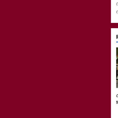
শ
ফ
চ