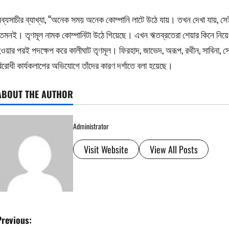
ব্যসাচীর ব্যাখ্যা, ‘‘অনেক সময় অনেক কোম্পানি লাটে উঠে যায়। তখন দেখা যায়, স
েমনই। তৃণমূল নামক কোম্পানিটা উঠে গিয়েছে। এখন ঋতব্রতেরা শেয়ার কিনে নিয়ে ত
ওয়ার পরই পদক্ষেপ করে কালীঘাট তৃণমূল। ফিরহাদ, জাভেদ, অরূপ, রথীন, সাবিনা, স্
িরোধী কার্যকলাপের অভিযোগে তাঁদের কারণ দর্শাতে বলা হয়েছে।
ABOUT THE AUTHOR
Administrator
Visit Website
View All Posts
P
Previous: