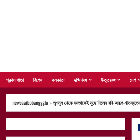
Skip
to
content
প্রথম পাতা
বিশেষ
কলকাতা
দক্ষিণবঙ্গ
উত্তরবঙ্গ
দেশ
newsaajbbbangggla
»
তৃণমূল থেকে মমতাকেই মুছে দিলেন ববি-অরূপ-ঋতব্রতের