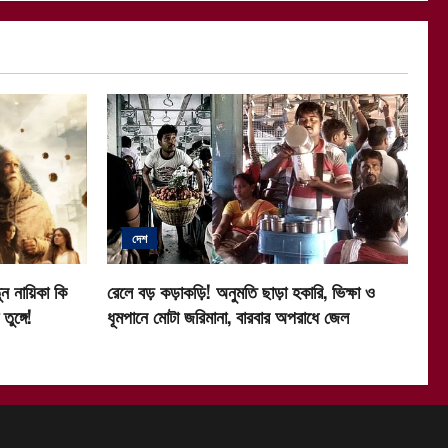
দেশ
ন নায়িকা কি
রেলে বড় কড়াকড়ি! অনুমতি ছাড়া হকারি, ভিক্ষা ও
ুঙ্গে!
ধূমপানে মোটা জরিমানা, বারবার অপরাধে জেল