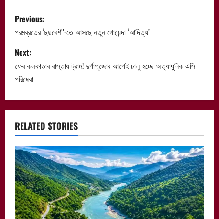
P
Previous:
o
পরমব্রতের ‘ছদ্মবেশী’-তে আসছে নতুন গোয়েন্দা ‘আদিত্য’
s
Next:
ফের কলকাতার রাস্তায় ট্রাম! দুর্গাপূজোর আগেই চালু হচ্ছে অত্যাধুনিক এসি
t
পরিষেবা
n
a
RELATED STORIES
v
i
g
a