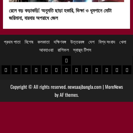
রেলে বড় কড়াকড়ি! অনুমতি ছাড়া হকারি, ভিক্ষা ও ধূমপানে মোটা
জরিমানা, বারবার অপরাধে জেল
প্রথম পাতা
বিশেষ
কলকাতা
দক্ষিণবঙ্গ
উত্তরবঙ্গ
দেশ
বিশ্ব সংবাদ
খেলা
আবহাওয়া
রাশিফল
স্বাস্থ্য টিপস
উত্তরবঙ্গ
 খবর
েদিনীপুর খবর
়গ্রাম খবর
পুরুলিয়া খবর
বাঁকুড়া খবর
পশ্চিম বর্ধমান খবর
পূর্ব বর্ধমান খবর
বীরভূম খবর
মুর্শিদাবাদ খবর
কোচবিহার নিউজ
আলিপুরদুয়ার খবর
জলপাইগুড়ি খবর
শিলিগুড়ি খবর
উত্তর দিনাজপু
দক্ষিণ দি
মাল
Copyright © All rights reserved. newsaajbangla.com
|
MoreNews
by AF themes.