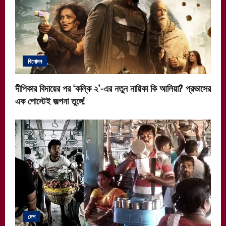
বিনোদন
দীপিকার বিদায়ের পর ‘কল্কি ২’-এর নতুন নায়িকা কি আলিয়া? প্রভাসের
এক পোস্টেই জল্পনা তুঙ্গে!
দেশ