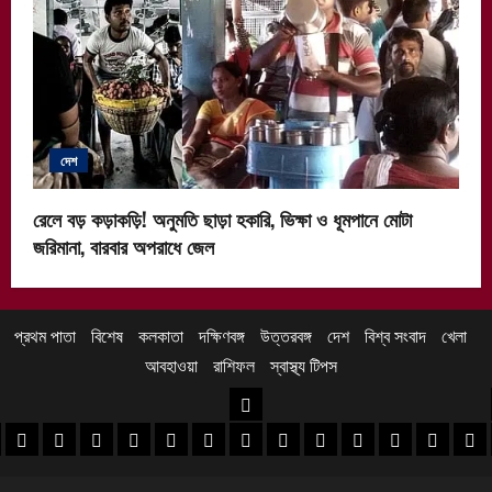
দেশ
রেলে বড় কড়াকড়ি! অনুমতি ছাড়া হকারি, ভিক্ষা ও ধূমপানে মোটা
জরিমানা, বারবার অপরাধে জেল
প্রথম পাতা
বিশেষ
কলকাতা
দক্ষিণবঙ্গ
উত্তরবঙ্গ
দেশ
বিশ্ব সংবাদ
খেলা
আবহাওয়া
রাশিফল
স্বাস্থ্য টিপস
উত্তরবঙ্গ
 খবর
েদিনীপুর খবর
়গ্রাম খবর
পুরুলিয়া খবর
বাঁকুড়া খবর
পশ্চিম বর্ধমান খবর
পূর্ব বর্ধমান খবর
বীরভূম খবর
মুর্শিদাবাদ খবর
কোচবিহার নিউজ
আলিপুরদুয়ার খবর
জলপাইগুড়ি খবর
শিলিগুড়ি খবর
উত্তর দিনাজপু
দক্ষিণ দি
মাল