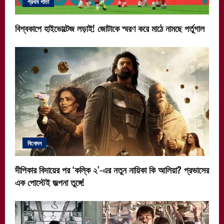
প্রথম পাতা
বিশ্বকাপে হাইভোল্টেজ লড়াই! জোটাকে স্মরণ করে মাঠে নামছে পর্তুগাল
বিনোদন
দীপিকার বিদায়ের পর ‘কল্কি ২’-এর নতুন নায়িকা কি আলিয়া? প্রভাসের
এক পোস্টেই জল্পনা তুঙ্গে!