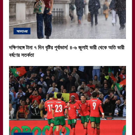
আবহাওয়া
দক্ষিণবঙ্গে টানা ৭ দিন বৃষ্টির পূর্বাভাস! ৪-৬ জুলাই ভারী থেকে অতি ভারী
বর্ষণের সতর্কতা