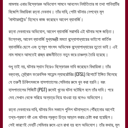
মামলায় এবার বিস্ফোরক অভিযোগ সামনে আনলেন নির্যাতিতার মা তথা পানিহাটির
বিজেপি বিধায়িকা রত্না দেবনাথ। তাঁর দাবি, গোটা ঘটনার নেপথ্যে মূল
‘মাস্টারমাইন্ড’ হিসেবে কাজ করেছেন আবেশ ব্যানার্জি।
রত্না দেবনাথের অভিযোগ, আবেশ ব্যানার্জি সরাসরি এই ঘটনার সঙ্গে জড়িত।
উল্লেখ্য, আবেশ ব্যানার্জি মুখ্যমন্ত্রী মমতা বন্দ্যোপাধ্যায়ের ভাইপো কার্তিক
ব্যানার্জির ছেলে এবং তৃণমূল সাংসদ অভিষেক বন্দ্যোপাধ্যায়ের তুতো ভাই। এই
নাম সামনে আসতেই রাজ্য রাজনীতিতে নতুন করে চাঞ্চল্য তৈরি হয়েছে।
শুধু তাই নয়, ঘটনার স্থান নিয়েও বিস্ফোরক দাবি করেছেন বিধায়িকা। তাঁর
বক্তব্য, সেন্ট্রাল ফরেনসিক সায়েন্স ল্যাবরেটরির (CFSL) রিপোর্টে ইঙ্গিত মিলেছে
যে তরুণী চিকিৎসককে হাসপাতালের সেমিনার রুমে খুন করা হয়নি। বরং
হাসপাতালের পিজিটি (PGT) রুমেই খুনের ঘটনা ঘটেছিল বলে তাঁর দাবি। পরে
দেহ সেখান থেকে সরিয়ে অন্যত্র নিয়ে যাওয়া হয় বলেও অভিযোগ।
রত্না দেবনাথের দাবি, ঘটনার দিন সকালে পুলিশ ঘটনাস্থলে পৌঁছানোর আগেই
তথ্য-প্রমাণ নষ্ট এবং ঘটনার প্রকৃত চিত্র আড়াল করার চেষ্টা করা হয়েছিল।
সেই কারণেই দেহটি সেমিনার রুমে এনে রাখা হয় বলে অভিযোগ। তাঁর কথায়, মূল