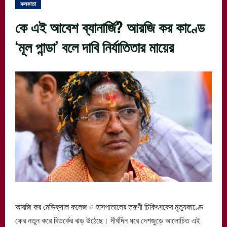
কলকাতা
কে এই আবেশ ব্যানার্জি? আরজি কর কাণ্ডে
‘মূল পান্ডা’ বলে দাবি নির্যাতিতার মায়ের
আরজি কর মেডিক্যাল কলেজ ও হাসপাতালের তরুণী চিকিৎসকের মৃত্যুকাণ্ডে
ফের নতুন করে বিতর্কের ঝড় উঠেছে। দীর্ঘদিন ধরে দেশজুড়ে আলোচিত এই