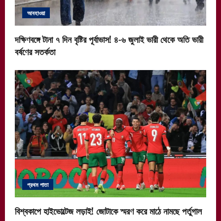
আবহাওয়া
দক্ষিণবঙ্গে টানা ৭ দিন বৃষ্টির পূর্বাভাস! ৪-৬ জুলাই ভারী থেকে অতি ভারী
বর্ষণের সতর্কতা
প্রথম পাতা
বিশ্বকাপে হাইভোল্টেজ লড়াই! জোটাকে স্মরণ করে মাঠে নামছে পর্তুগাল