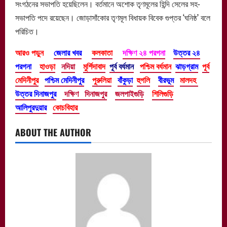
সংগঠনের সভাপতি হয়েছিলেন। বর্তমানে অশোক তৃণমূলের হিন্দি সেলের সহ-
সভাপতি পদে রয়েছেন। জোড়াসাঁকোর তৃণমূল বিধায়ক বিবেক গুপ্তর ‘ঘনিষ্ঠ’ বলে
পরিচিত।
আরও পড়ুন
জেলার খবর
কলকাতা
দক্ষিণ ২৪ পরগনা
উত্তর ২৪
পরগনা
হাওড়া
নদিয়া
মুর্শিদাবাদ
পূর্ব বর্ধমান
পশ্চিম বর্ধমান
ঝাড়গ্রাম
পূর্ব
মেদিনীপুর
পশ্চিম মেদিনীপুর
পুরুলিয়া
বাঁকুড়া
হুগলি
বীরভূম
মালদহ
উত্তর দিনাজপুর
দক্ষিণ দিনাজপুর
জলপাইগুড়ি
শিলিগুড়ি
আলিপুরদুয়ার
কোচবিহার
ABOUT THE AUTHOR