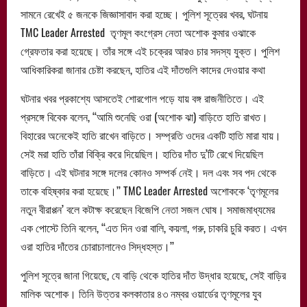
সামনে রেখেই ৫ জনকে জিজ্ঞাসাবাদ করা হচ্ছে। পুলিশ সূত্রের খবর, ঘটনায়
TMC Leader Arrested তৃণমূল কংগ্রেস নেতা অশোক কুমার ওঝাকে
গ্রেফতার করা হয়েছে। তাঁর সঙ্গে এই চক্রের আরও চার সদস্য যুক্ত। পুলিশ
আধিকারিকরা জানার চেষ্টা করছেন, হাতির এই দাঁতগুলি কাদের দেওয়ার কথা
ঘটনার খবর প্রকাশ্যে আসতেই শোরগোল পড়ে যায় বঙ্গ রাজনীতিতে। এই
প্রসঙ্গে বিবেক বলেন, ‘‘আমি শুনেছি ওরা (অশোক ঝা) বাড়িতে হাতি রাখত।
বিহারের অনেকেই হাতি রাখেন বাড়িতে। সম্প্রতি ওদের একটি হাতি মারা যায়।
সেই মরা হাতি তাঁরা বিক্রি করে দিয়েছিল। হাতির দাঁত দু’টি রেখে দিয়েছিল
বাড়িতে। এই ঘটনার সঙ্গে দলের কোনও সম্পর্ক নেই। দল এবং সব পদ থেকে
তাকে বহিষ্কার করা হয়েছে।’’ TMC Leader Arrested অশোককে ‘তৃণমূলের
নতুন বীরাপ্পন’ বলে কটাক্ষ করেছেন বিজেপি নেতা সজল ঘোষ। সমাজমাধ্যমের
এক পোস্টে তিনি বলেন, ‘‘এত দিন ওরা বালি, কয়লা, গরু, চাকরি চুরি করত। এখন
ওরা হাতির দাঁতের চোরাচালানেও সিদ্ধহস্ত।’’
পুলিশ সূত্রে জানা গিয়েছে, যে বাড়ি থেকে হাতির দাঁত উদ্ধার হয়েছে, সেই বাড়ির
মালিক অশোক। তিনি উত্তর কলকাতার ৪৩ নম্বর ওয়ার্ডের তৃণমূলের যুব