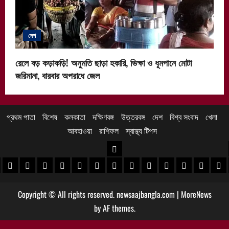
দেশ
রেলে বড় কড়াকড়ি! অনুমতি ছাড়া হকারি, ভিক্ষা ও ধূমপানে মোটা
জরিমানা, বারবার অপরাধে জেল
প্রথম পাতা
বিশেষ
কলকাতা
দক্ষিণবঙ্গ
উত্তরবঙ্গ
দেশ
বিশ্ব সংবাদ
খেলা
আবহাওয়া
রাশিফল
স্বাস্থ্য টিপস
উত্তরবঙ্গ
 খবর
েদিনীপুর খবর
়গ্রাম খবর
পুরুলিয়া খবর
বাঁকুড়া খবর
পশ্চিম বর্ধমান খবর
পূর্ব বর্ধমান খবর
বীরভূম খবর
মুর্শিদাবাদ খবর
কোচবিহার নিউজ
আলিপুরদুয়ার খবর
জলপাইগুড়ি খবর
শিলিগুড়ি খবর
উত্তর দিনাজপু
দক্ষিণ দি
মাল
Copyright © All rights reserved. newsaajbangla.com
|
MoreNews
by AF themes.