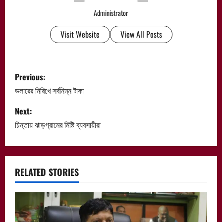
Administrator
Visit Website
View All Posts
P
Previous:
o
ডলারের নিরিখে সর্বনিম্ন টাকা
s
Next:
চিন্তায় ঝাড়গ্রামের মিষ্টি ব্যবসায়ীরা
t
n
a
RELATED STORIES
v
i