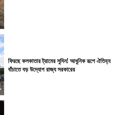
ফিরছে কলকাতার ট্রামের সুদিন! আধুনিক রূপে ঐতিহ্য
বাঁচাতে বড় উদ্যোগ রাজ্য সরকারের