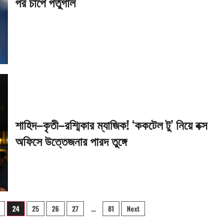
পর চাপে পর্তুগাল
শাহিদ–কৃতী–রশ্মিকার ম্যাজিক! ‘ককটেল টু’ নিয়ে বক্স
অফিসে উত্তেজনার পারদ তুঙ্গে
24
25
26
27
…
81
Next