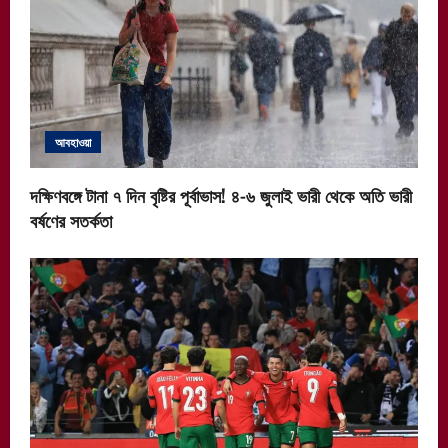
আবহাওয়া
দক্ষিণবঙ্গে টানা ৭ দিন বৃষ্টির পূর্বাভাস! ৪-৬ জুলাই ভারী থেকে অতি ভারী
বর্ষণের সতর্কতা