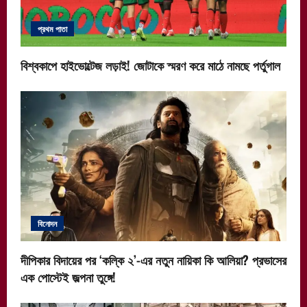
প্রথম পাতা
বিশ্বকাপে হাইভোল্টেজ লড়াই! জোটাকে স্মরণ করে মাঠে নামছে পর্তুগাল
বিনোদন
দীপিকার বিদায়ের পর ‘কল্কি ২’-এর নতুন নায়িকা কি আলিয়া? প্রভাসের
এক পোস্টেই জল্পনা তুঙ্গে!