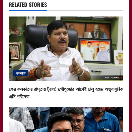
v
RELATED STORIES
i
g
a
t
i
কলকাতা
o
n
ফের কলকাতার রাস্তায় ট্রাম! দুর্গাপূজোর আগেই চালু হচ্ছে অত্যাধুনিক
এসি পরিষেবা