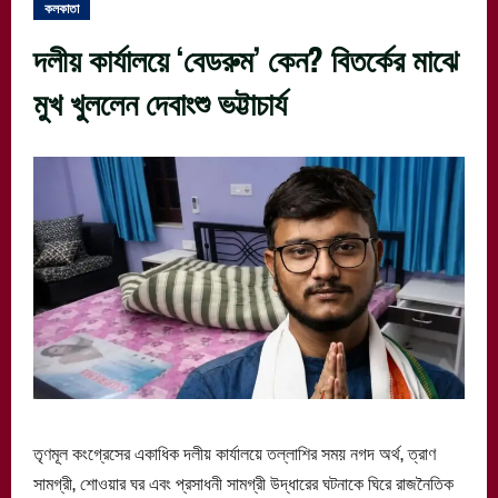
কলকাতা
দলীয় কার্যালয়ে ‘বেডরুম’ কেন? বিতর্কের মাঝে
মুখ খুললেন দেবাংশু ভট্টাচার্য
তৃণমূল কংগ্রেসের একাধিক দলীয় কার্যালয়ে তল্লাশির সময় নগদ অর্থ, ত্রাণ
সামগ্রী, শোওয়ার ঘর এবং প্রসাধনী সামগ্রী উদ্ধারের ঘটনাকে ঘিরে রাজনৈতিক