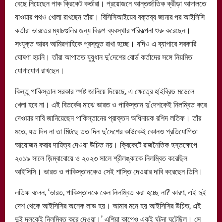
বেছে নিয়েছেন পাক ক্রিকেট কর্তারা। প্রয়োজনে আন্তর্জাতিক ক্রীড়া আদালতে
যাওয়ার পথও খোলা রাখছেন তাঁরা। বিসিসিআইয়ের বক্তব্য জানার পর আইসিসি
কর্তারা ভারতের ম্যাচগুলির জন্য বিকল্প ব্যবস্থার পরিকল্পনা শুরু করেছেন।
সংযুক্ত আরব আমিরশাহিকে প্রস্তুত রাখা হচ্ছে। যদিও এ ব্যাপারে সরকারি
ঘোষণা হয়নি। তাঁরা আপাতত যুযুধান দু’দেশের বোর্ড কর্তাদের সঙ্গে নিয়মিত
যোগাযোগ রাখছেন।
কিন্তু পাকিস্তান সরকার স্পষ্ট জানিয়ে দিয়েছে, এ ক্ষেত্রে হাইব্রিড মডেলে
খেলা হবে না। এই বিতর্কের মাঝে ভারত ও পাকিস্তান দু’দেশকেই নিলম্বিত করে
দেওয়ার দাবি জানিয়েছেন পাকিস্তানের প্রাক্তন অধিনায়ক রশিদ লতিফ। তাঁর
মতে, যত দিন না তা মিটছে তত দিন দু’দেশের কাউকেই কোনও প্রতিযোগিতা
আয়োজন করার দায়িত্ব দেওয়া উচিত নয়। ক্রিকেটে রাজনৈতিক হস্তক্ষেপে
২০১৯ সালে জ়িম্বাবোয়ে ও ২০২৩ সালে শ্রীলঙ্কাকে নিলম্বিত করেছিল
আইসিসি। ভারত ও পাকিস্তানকেও সেই শাস্তি দেওয়ার দাবি করেছেন তিনি।
লতিফ বলেন, ‘ভারত, পাকিস্তানকে কেন নিলম্বিত করা হচ্ছে না? কারণ, এই দুই
দেশ থেকে আইসিসির অনেক লাভ হয়। আমার মনে হয় আইসিসির উচিত, এই
দুই দলকেই নিলম্বিত করে দেওয়া।’ এশিয়া কাপেও একই ঘটনা ঘটেছিল। সে