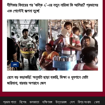
দীপিকার বিদায়ের পর ‘কল্কি ২’-এর নতুন নায়িকা কি আলিয়া? প্রভাসের
এক পোস্টেই জল্পনা তুঙ্গে!
দেশ
রেলে বড় কড়াকড়ি! অনুমতি ছাড়া হকারি, ভিক্ষা ও ধূমপানে মোটা
জরিমানা, বারবার অপরাধে জেল
প্রথম পাতা
বিশেষ
কলকাতা
দক্ষিণবঙ্গ
উত্তরবঙ্গ
দেশ
বিশ্ব সংবাদ
খেলা