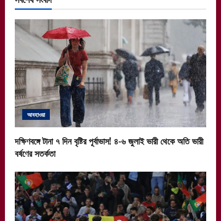
আবহাওয়া
দক্ষিণবঙ্গে টানা ৭ দিন বৃষ্টির পূর্বাভাস! ৪-৬ জুলাই ভারী থেকে অতি ভারী
বর্ষণের সতর্কতা