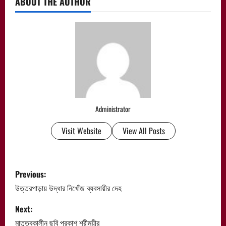
ABOUT THE AUTHOR
Administrator
Visit Website
View All Posts
P
Previous:
o
উত্তরপাড়ায় উদ্ধার নিখোঁজ ব্যবসায়ীর দেহ
s
Next:
মাতৃত্বকালীন ছবি প্রকাশ শ্রীময়ীর