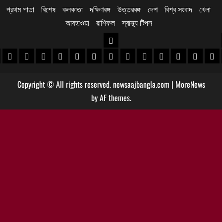
প্রথম পাতা
বিশেষ
কলকাতা
দক্ষিণবঙ্গ
উত্তরবঙ্গ
দেশ
বিশ্ব সংবাদ
খেলা
আবহাওয়া
রাশিফল
স্বাস্থ্য টিপস
উত্তরবঙ্গ
 খবর
েদিনীপুর খবর
়গ্রাম খবর
পুরুলিয়া খবর
বাঁকুড়া খবর
পশ্চিম বর্ধমান খবর
পূর্ব বর্ধমান খবর
বীরভূম খবর
মুর্শিদাবাদ খবর
কোচবিহার নিউজ
আলিপুরদুয়ার খবর
জলপাইগুড়ি খবর
শিলিগুড়ি খবর
উত্তর দিনাজপু
দক্ষিণ দি
মাল
Copyright © All rights reserved. newsaajbangla.com
|
MoreNews
by AF themes.