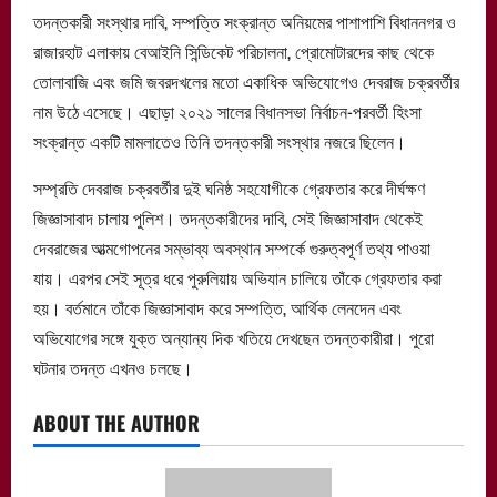
তদন্তকারী সংস্থার দাবি, সম্পত্তি সংক্রান্ত অনিয়মের পাশাপাশি বিধাননগর ও
রাজারহাট এলাকায় বেআইনি সিন্ডিকেট পরিচালনা, প্রোমোটারদের কাছ থেকে
তোলাবাজি এবং জমি জবরদখলের মতো একাধিক অভিযোগেও দেবরাজ চক্রবর্তীর
নাম উঠে এসেছে। এছাড়া ২০২১ সালের বিধানসভা নির্বাচন-পরবর্তী হিংসা
সংক্রান্ত একটি মামলাতেও তিনি তদন্তকারী সংস্থার নজরে ছিলেন।
সম্প্রতি দেবরাজ চক্রবর্তীর দুই ঘনিষ্ঠ সহযোগীকে গ্রেফতার করে দীর্ঘক্ষণ
জিজ্ঞাসাবাদ চালায় পুলিশ। তদন্তকারীদের দাবি, সেই জিজ্ঞাসাবাদ থেকেই
দেবরাজের আত্মগোপনের সম্ভাব্য অবস্থান সম্পর্কে গুরুত্বপূর্ণ তথ্য পাওয়া
যায়। এরপর সেই সূত্র ধরে পুরুলিয়ায় অভিযান চালিয়ে তাঁকে গ্রেফতার করা
হয়। বর্তমানে তাঁকে জিজ্ঞাসাবাদ করে সম্পত্তি, আর্থিক লেনদেন এবং
অভিযোগের সঙ্গে যুক্ত অন্যান্য দিক খতিয়ে দেখছেন তদন্তকারীরা। পুরো
ঘটনার তদন্ত এখনও চলছে।
ABOUT THE AUTHOR