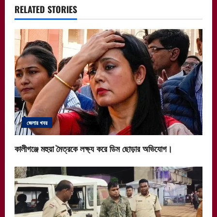
a
RELATED STORIES
v
i
g
a
t
জেলার খবর
i
কালীগঞ্জে মহুয়া মৈত্রকে লক্ষ্য করে ডিম ছোড়ার অভিযোগ।
o
n