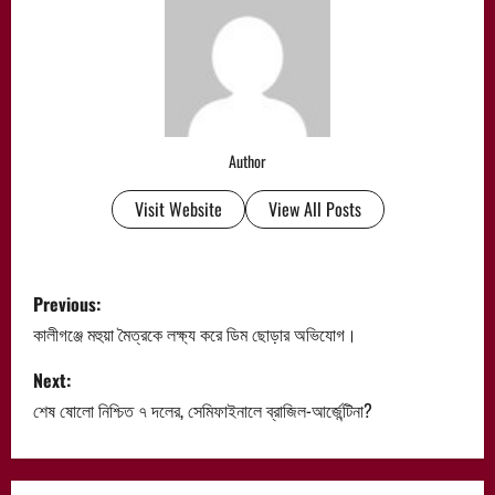
Author
Visit Website
View All Posts
P
Previous:
o
কালীগঞ্জে মহুয়া মৈত্রকে লক্ষ্য করে ডিম ছোড়ার অভিযোগ।
s
Next:
শেষ ষোলো নিশ্চিত ৭ দলের, সেমিফাইনালে ব্রাজিল-আর্জেন্টিনা?
t
n