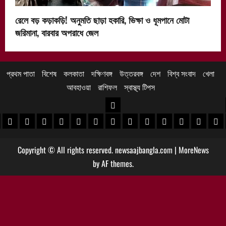
রেলে বড় কড়াকড়ি! অনুমতি ছাড়া হকারি, ভিক্ষা ও ধূমপানে মোটা
জরিমানা, বারবার অপরাধে জেল
প্রথম পাতা
বিশেষ
কলকাতা
দক্ষিণবঙ্গ
উত্তরবঙ্গ
দেশ
বিশ্ব সংবাদ
খেলা
আবহাওয়া
রাশিফল
স্বাস্থ্য টিপস
উত্তরবঙ্গ
 খবর
েদিনীপুর খবর
়গ্রাম খবর
পুরুলিয়া খবর
বাঁকুড়া খবর
পশ্চিম বর্ধমান খবর
পূর্ব বর্ধমান খবর
বীরভূম খবর
মুর্শিদাবাদ খবর
কোচবিহার নিউজ
আলিপুরদুয়ার খবর
জলপাইগুড়ি খবর
শিলিগুড়ি খবর
উত্তর দিনাজপু
দক্ষিণ দি
মাল
Copyright © All rights reserved. newsaajbangla.com
|
MoreNews
by AF themes.