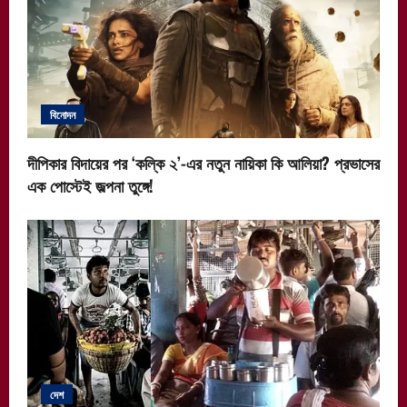
বিনোদন
দীপিকার বিদায়ের পর ‘কল্কি ২’-এর নতুন নায়িকা কি আলিয়া? প্রভাসের
এক পোস্টেই জল্পনা তুঙ্গে!
দেশ