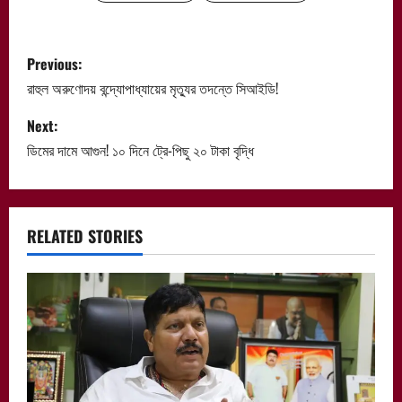
P
Previous:
o
রাহুল অরুণোদয় বন্দ্যোপাধ্যায়ের মৃত্যুর তদন্তে সিআইডি!
s
Next:
ডিমের দামে আগুন! ১০ দিনে ট্রে-পিছু ২০ টাকা বৃদ্ধি
t
n
a
RELATED STORIES
v
i
g
a