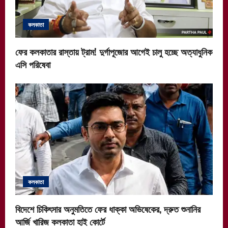
t
কলকাতা
i
ফের কলকাতার রাস্তায় ট্রাম! দুর্গাপূজোর আগেই চালু হচ্ছে অত্যাধুনিক
o
এসি পরিষেবা
n
কলকাতা
বিদেশে চিকিৎসার অনুমতিতে ফের ধাক্কা অভিষেকের, দ্রুত শুনানির
আর্জি খারিজ কলকাতা হাই কোর্টে